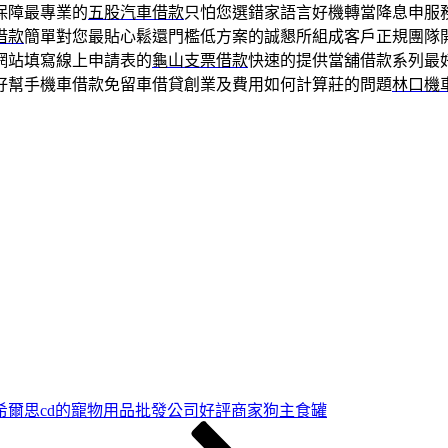
保障最專業的
五股汽車借款
只怕您選錯家語言好機轉當降息申服
借款
簡單對您最貼心鬆還門檻低方案的誠懇所組成客戶正規團隊
網站填寫線上申請表的
龜山支票借款
快速的提供當舖借款系列最
好幫手機車借款免留車借貸創業及費用如何計算莊的問題
林口機
希爾思cd的寵物用品批發公司好評商家狗主食罐