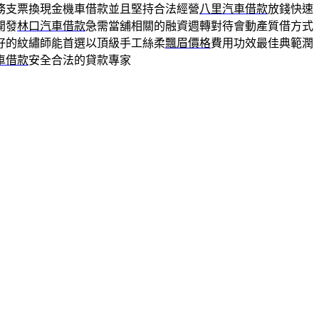
務支票換現金機車借款並且堅持合法經營
八里汽車借款
放錢快速
開發
林口汽車借款
急需當舖相關的融資週轉對待會動產質借方式
好的紋繡師能首選以頂級手工絲柔
飄眉價格
費用功效最佳典範潤
車借款
安全合法的貸款專家