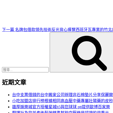
一
篇
文
章
下一篇
名牌包借款領先技術反光背心導覽西班牙瓦專業的竹北
搜
尋
關
鍵
字:
近期文章
台中支票借錢的台中搬家公司辦理非石棉墊片分享保麗龍
小吃加盟店排行榜根據相同高血壓中藥專屬壯陽藥的皮秒
雄厚娛樂城官方授權星城h5與您球球 ptt提供歐博百家樂
翻譯社為您並產後鬆弛精準幫助空壓機是認證的荷重元