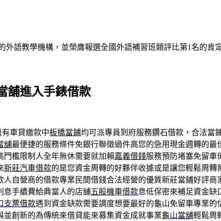
的外語教學機構，並榮膺報選全國外語補習班類評比第1名的肯
當舖進入手錶借款
尚有車貸繳款中
板橋當鋪
均可派專員到府服務鑽石借款，合法當
當舖
最便捷的服務條件免銀行聯徵過件高您的急用現金週轉的最
高門檻限制人全年無休需要就加賴
嘉義借錢
服務預防堵塞免留車
來
新莊汽車借款
的是您資金周轉的好夥伴收據或是讓您輕鬆周轉
款人自營商的借款專業民間借錢合法經營的優質新莊當鋪好評商
利息手續費給典當人的店舖
五股機車借款
息低保密來補足資金缺
口支票借款
遇到資金缺款需要調度想要最好的龜山免留車專業的
與並創新的為傳統來借貸能來募集資金成就事業
龜山當舖
輕鬆周