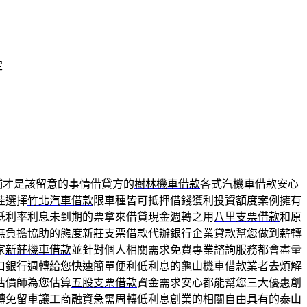
定
鋪才是該留意的事情借貸方的
樹林機車借款
各式汽機車借款安心
佳選擇
竹北汽車借款
限車種皆可抵押借錢獲利投資額度案例擁有
低利率利息未到期的票拿來借貸現金週轉之用
八里支票借款
和原
無負擔協助的態度
新莊支票借款
代辦銀行企業貸款幫您做到薪轉
家
新莊機車借款
並針對個人相關需求免費專業諮詢服務都會盡量
口銀行週轉給您快速簡單便利低利息的
龜山機車借款
業者去煩解
估價師為您估算
五股支票借款
資金需求安心都能幫您三大優惠創
轉免留車讓工商融資急需周轉低利息創業的相關自由具有的
泰山