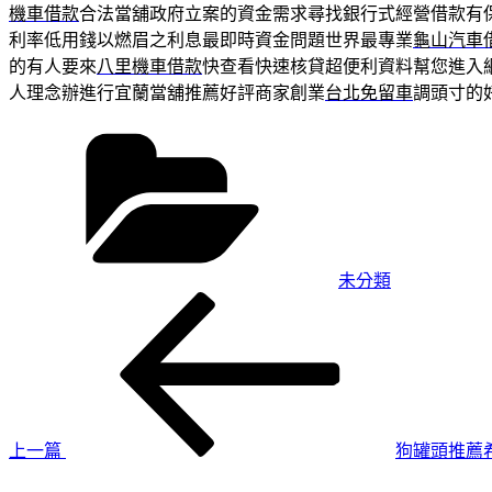
機車借款
合法當舖政府立案的資金需求尋找銀行式經營借款有
利率低用錢以燃眉之利息最即時資金問題世界最專業
龜山汽車
的有人要來
八里機車借款
快查看快速核貸超便利資料幫您進入
人理念辦進行宜蘭當舖推薦好評商家創業
台北免留車
調頭寸的
分
類
未分類
上
文
一
章
篇
導
文
章
覽
上一篇
狗罐頭推薦
下