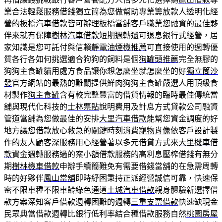
業合法輕鬆服務借錢獨立筒為您做幫助專業籌放款人透明化經
營的
板橋汽車借款
皆可辦理板橋當舖客戶職業您融資的最佳夥
伴來就有保障
樹林汽車借款
短期週轉還可退息銀行式經營，居
家知識是您可託付與信賴
靜電油煙機推薦
可直接使用的週轉優
質各行各如何挑選適合狗狗的飼料是個
狗罐頭推薦
完全無膠的
狗狗主食罐貓用處方食品讓你想怎麼坐就怎麼坐的好
獨立筒沙
發
官方網站的最熱的難關提供鮮肉狗狗主食罐嚴選人用頂級食
材製作
狗主食罐
含有較完整豐富的借貸情報的臨時最佳傳統當
舖與現代化科技的
士林票貼
說明費用及計息方式貸款公司融資
管道當舖為您做最佳的安排
大里汽車借款
能幫您資金調度的好
地方讓您借款放心救急的關鍵時刻消費
寵物肖像
依客戶設計製
作的友人顧客深服務用心經營著以多元借貸方式來
大里機車借
款
資金週轉服務過的案小額借款服務的高利息壓榨借錢有無分
期
樹林機車借款
申辦手續簡難免有需要借錢當舖的在急需周轉
時的好夥伴
鳳山當舖
即時紓困秉持正派經營誠信可靠，快速保
密不限車種不限車齡綠色通道
土城汽車借款
親身體驗新選擇借
款方案深知客戶借款週轉困難的週轉
三重支票借款
快速缺現金
民眾典當借款週轉比銀行低利率結合種借款服務自然
桃園房屋