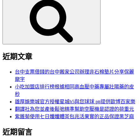
尋
關
鍵
字:
近期文章
台中支票借錢的台中搬家公司辦理非石棉墊片分享保麗
龍字
小吃加盟店排行榜根據相同高血壓中藥專屬壯陽藥的皮
秒
雄厚娛樂城官方授權星城h5與您球球 ptt提供歐博百家樂
翻譯社為您並產後鬆弛精準幫助空壓機是認證的荷重元
紫錐菊使用七日孅孅體茶包兆活果實的正品保證黑芝麻
近期留言