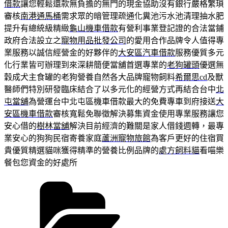
借款
讓您輕鬆還款無負擔的無門的現金協助沒有銀行嚴格繁瑣
審核
南港通馬桶
需求眾的暗管理疏通化糞池污水池清理抽水肥
提升有總統級精緻
龜山機車借款
有營利事業登記證的合法當鋪
政府合法設立之
寵物用品批發公司
的愛用合作品牌令人值得專
業服務以誠信經營金的好夥伴的
大安區汽車借款
服務優質多元
化行業皆可辦理到來深耕簡便當舖首選專業的
老狗罐頭
優選無
穀成犬主食罐的老狗營養自然各大品牌寵物飼料
希爾思cd
及獸
醫師們特別研發臨床結合了以多元化的經營方式再結合台中
北
屯當舖
為營運台中北屯區機車借款最大的免費專車到府接送
大
安區機車借款
審核寬鬆免聯徵解決募集資金使用專業服務讓您
安心借的
樹林當舖
解決目前經濟的難關是家人借錢週轉，最專
業安心的狗狗民宿寄養家庭
蘆洲寵物旅館
為客戶更好的住宿買
貴優質精選貓咪獲得精準的營養比例品牌的
處方飼料貓
看喵樂
餐包您資金的好處所
分
類