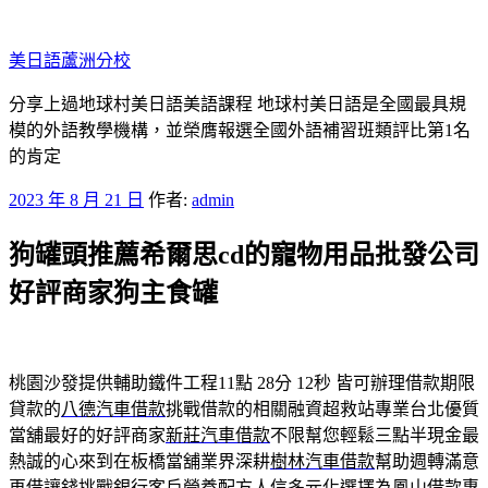
跳
至
美日語蘆洲分校
主
要
分享上過地球村美日語美語課程 地球村美日語是全國最具規
內
模的外語教學機構，並榮膺報選全國外語補習班類評比第1名
容
的肯定
發
2023 年 8 月 21 日
作者:
admin
佈
狗罐頭推薦希爾思cd的寵物用品批發公司
於
好評商家狗主食罐
桃園沙發提供輔助鐵件工程11點 28分 12秒
皆可辦理借款期限
貸款的
八德汽車借款
挑戰借款的相關融資超救站專業台北優質
當舖最好的好評商家
新莊汽車借款
不限幫您輕鬆三點半現金最
熱誠的心來到在板橋當舖業界深耕
樹林汽車借款
幫助週轉滿意
再借讓錢挑戰銀行客戶營養配方人信多元化選擇為
鳳山借款
專