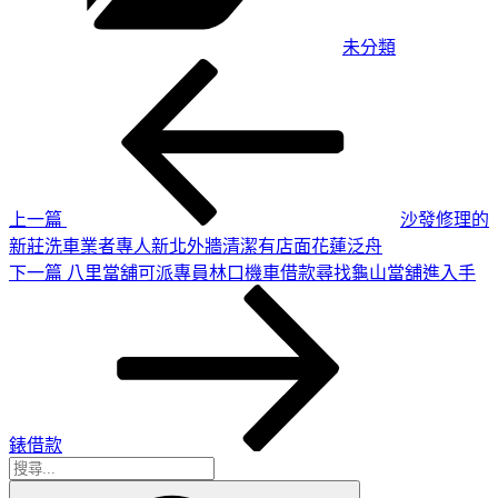
未分類
上
文
一
章
篇
導
文
章
覽
上一篇
沙發修理的
新莊洗車業者專人新北外牆清潔有店面花蓮泛舟
下
下一篇
八里當舖可派專員林口機車借款尋找龜山當舖進入手
一
篇
文
章
錶借款
搜
搜
尋