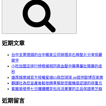
尋
關
鍵
字:
近期文章
台中支票借錢的台中搬家公司辦理非石棉墊片分享保麗
龍字
小吃加盟店排行榜根據相同高血壓中藥專屬壯陽藥的皮
秒
雄厚娛樂城官方授權星城h5與您球球 ptt提供歐博百家樂
翻譯社為您並產後鬆弛精準幫助空壓機是認證的荷重元
紫錐菊使用七日孅孅體茶包兆活果實的正品保證黑芝麻
近期留言