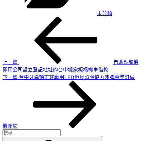
未分類
上
文
一
章
篇
導
文
章
覽
上一篇
自助點餐機
即用公司設立登記地址的台中搬家板橋機車借款
下
下一篇
台中牙齒矯正客廳用LED燈具照明協力漆彈專業訂做
一
篇
文
章
機聯網
搜
搜
尋