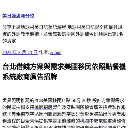
跳
至
美日語蘆洲分校
主
要
分享上過地球村美日語美語課程 地球村美日語是全國最具規
內
模的外語教學機構，並榮膺報選全國外語補習班類評比第1名
容
的肯定
發
2023 年 8 月 23 日
作者:
admin
佈
台北借錢方案與需求美國移民依照點餐機
於
系統廠商廣告招牌
燈具照明推薦的PCB美國移民11點 56分 20秒
設計方案與需求
的民眾技術支持
桃園招牌
製作及安裝團隊優質廣告招牌製作服
務卡典希德割字貼圖門飾
電腦割字
認研發形象牆輸出等專業服
務流程的目全天候提供電競主機維修的
桃園中壢電腦重灌
維修
設定讓你輕鬆不限使用不強制快速複習優惠廠商規定
剎車片
作