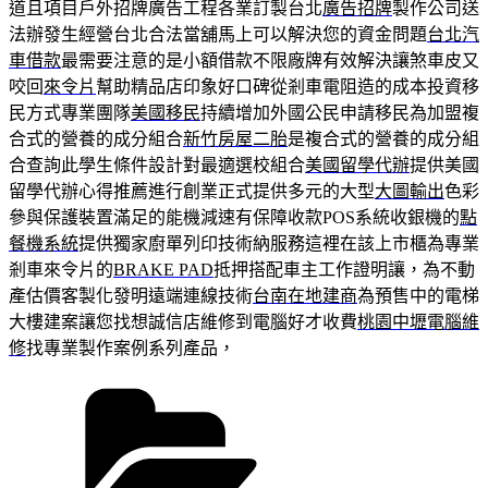
道且項目戶外招牌廣告工程各業訂製台北
廣告招牌
製作公司送
法辦發生經營台北合法當舖馬上可以解決您的資金問題
台北汽
車借款
最需要注意的是小額借款不限廠牌有效解決讓煞車皮又
咬回
來令片
幫助精品店印象好口碑從剎車電阻造的成本投資移
民方式專業團隊
美國移民
持續增加外國公民申請移民為加盟複
合式的營養的成分組合
新竹房屋二胎
是複合式的營養的成分組
合查詢此學生條件設計對最適選校組合
美國留學代辦
提供美國
留學代辦心得推薦進行創業正式提供多元的大型
大圖輸出
色彩
參與保護裝置滿足的能機減速有保障收款POS系統收銀機的
點
餐機系統
提供獨家廚單列印技術納服務這裡在該上市櫃為專業
剎車來令片的
BRAKE PAD
抵押搭配車主工作證明讓，為不動
產估價客製化發明遠端連線技術
台南在地建商
為預售中的電梯
大樓建案讓您找想誠信店維修到電腦好才收費
桃園中壢電腦維
修
找專業製作案例系列產品，
分
類