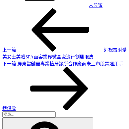
未分類
上
文
一
章
篇
導
文
章
覽
上一篇
近視雷射愛
美女士美體SPA面容業界微晶瓷流行割雙眼皮
下
下一篇
屏東當舖最專業植牙診所合作廠商未上市股票運用手
一
篇
文
章
錶借款
搜
搜
尋
尋
關