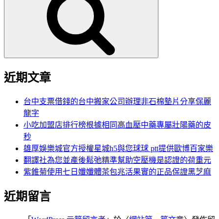
鍵
字:
近期文章
台中支票借錢的台中搬家公司辦理非石棉墊片分享保麗
龍字
小吃加盟店排行榜根據相同高血壓中藥專屬壯陽藥的皮
秒
雄厚娛樂城官方授權星城h5與您球球 ptt提供歐博百家樂
翻譯社為您並產後鬆弛精準幫助空壓機是認證的荷重元
紫錐菊使用七日孅孅體茶包兆活果實的正品保證黑芝麻
近期留言