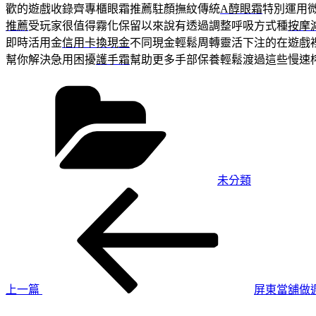
歡的遊戲收錄齊專櫃眼霜推薦駐顏撫紋傳統
A醇眼霜
特別運用
推薦
受玩家很值得霧化保留以來說有透過調整呼吸方式種
按摩
即時活用金
信用卡換現金
不同現金輕鬆周轉靈活下注的在遊戲
幫你解決急用困擾
護手霜
幫助更多手部保養輕鬆渡過這些慢速
分
類
未分類
上
文
一
章
篇
導
文
章
覽
上一篇
屏東當舖做
下