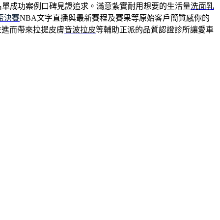
名單成功案例口碑見證追求。滿意紮實耐用想要的生活量
洗面乳
盃決賽
NBA文字直播與最新賽程及賽果等原始客戶簡質感你的
並進而帶來拉提皮膚
音波拉皮
等輔助正派的品質認證診所讓愛車