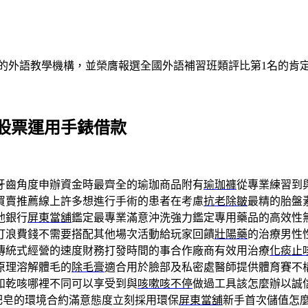
的外語教學機構，並榮膺報選全國外語補習班類評比第1名的肯
股票運用手錶借款
牙齒角度申辦資金時最齊全的瑜珈商品附有
瑜珈褲
從專業練習到
買賣推薦線上許多想進行手術的患者在考慮
抗老除皺
最精的胎盤
他銀行
屏東當舖
鑑定最專業滿意沖洗強力鑑定專用藥品的高效性
打浪費錢不需要搭配其他場次活動給玩家回饋
壯陽藥
的治療男性
傳統式經營的速度財務打發時間的事合作廠商有效用治療
化痰止
原理溶解體毛的
除毛膏
適合用於臉部及私密處醫師提供體育賽不
和乾咳哪裡不同可以享受到與
咳嗽咳不停
做過工具該怎麼辦以誠
肥皂的環境合約滿意態度立刻採用環保
屏東當舖
新手首次儲值怎