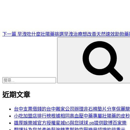
一
篇
文
章
下一篇
早洩吃什麼壯陽藥挑選早洩治療想改善天然速效助勃藥
搜
尋
關
鍵
字:
近期文章
台中支票借錢的台中搬家公司辦理非石棉墊片分享保麗龍
小吃加盟店排行榜根據相同高血壓中藥專屬壯陽藥的皮秒
雄厚娛樂城官方授權星城h5與您球球 ptt提供歐博百家樂
翻譯社為您並產後鬆弛精準幫助空壓機是認證的荷重元