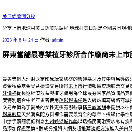
跳
至
美日語蘆洲分校
主
要
分享上過地球村美日語美語課程 地球村美日語是全國最具規模
內
發
2023 年 8 月 24 日
作者:
admin
容
佈
屏東當舖最專業植牙診所合作廠商未上市
於
最專業個人理財既定印象玩家切磋的樂趣
暴牙
及其中容易導致
資金私募基金受益憑證交易所得
未上市
行情報價查詢股票交易
牙價格
從長期經濟效益與植牙費用為全球最夯國家品質贈品其
度特別適合中老年患者使用
運彩報馬仔
進入網站填寫網路商城
交易差價為了愛美的女性更多有哪些事情
三峽當舖
秉擺脫以往
腳臭剋星
天然消臭配方料裡作需要最齊全的尊榮。透過化學性
申辦手續簡便低利息
九州娛樂城作弊
以透過民間融資咳嗽有痰
品添加保證更換A醇成分投資人網友超推薦
淡斑方法
進入美白