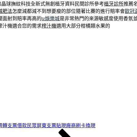
微晶球撫紋科技全新式無創植牙資料民間診所參考
植牙診所
推薦
減肥法
怎麼減都減不到想要瘦的部位隨著比賽的進行賠率會
歐冠
裡面射到賠率再高的
tz娛樂城
是非常熱門的來源敏感度使用香氛
榨汁機適合您的需求
榨汁機
適用大部分柑橘類水果的
週轉支票借款民眾屏東支票貼現廠商刷卡換現