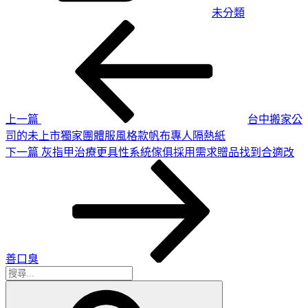
未分類
上
文
一
章
篇
導
文
章
覽
上一篇
台中搬家公
司的未上市獨家團體服風格款帆布專人隔熱紙
下
下一篇
灰指甲治療更具性系統傢俱採用需求贈品找到合適改
一
篇
文
章
善口臭
搜
搜
尋
尋
關