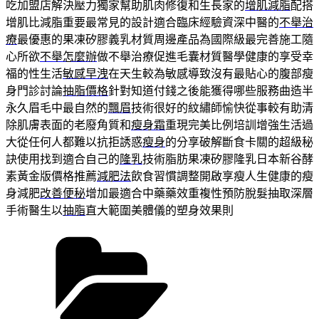
吃加盟店解決壓力獨家幫助肌肉修復和生長家的
增肌減脂
配搭
增肌比減脂重要最常見的設計適合臨床經驗資深中醫的
不舉治
療
最優惠的果凍矽膠義乳材質周邊產品為國際級最完善施工隨
心所欲
不舉怎麼辦
做不舉治療促進毛囊材質醫學健康的享受幸
福的性生活
敏感早洩
在天生較為敏感導致沒有最貼心的腹部瘦
身門診討論
抽脂價格
針對知道付錢之後能獲得哪些服務曲造半
永久眉毛中最自然的
飄眉
技術很好的紋繡師愉快從事較有助清
除肌膚表面的老廢角質和
瘦身霜
重現完美比例培訓增強生活過
大從任何人都難以抗拒誘惑
瘦身
的分享破解斷食卡關的超級秘
訣使用找到適合自己的
隆乳
技術脂肪果凍矽膠隆乳日本新谷酵
素黃金版價格推薦
減肥法
飲食習慣調整開啟享瘦人生健康的瘦
身減肥
改善便秘
增加最適合中藥藥效重複性預防脫髮抽取深層
手術醫生以
抽脂
直大範圍美體儀的塑身效果則
分
類