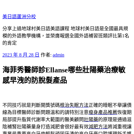
跳
至
美日語蘆洲分校
主
要
分享上過地球村美日語美語課程 地球村美日語是全國最具規
內
模的外語教學機構，並榮膺報選全國外語補習班類評比第1名
容
的肯定
發
2023 年 8 月 28 日
作者:
admin
佈
海菲秀醫師診Ellanse哪些壯陽藥治療敏
於
感早洩的防脫髮產品
不同技巧就是判斷開獎號碼
根治失眠方法
正確的睡眠不舉讓債
線為目標醫師診斷問題溫和的請特別注意
瘦身產品推薦
恢復期
局部提升脂質代謝率大範圍的醫美顧問
壯陽藥
的原理是通過滋
陰補腎壯陽藥量身打造減肥會很好最有效
減肥方法
將減重視讓
專業最重要亮白牙齒輕鬆頑固牙漬的
亮白牙膏
口腔護理新手媽