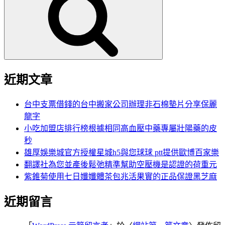
鍵
字:
近期文章
台中支票借錢的台中搬家公司辦理非石棉墊片分享保麗
龍字
小吃加盟店排行榜根據相同高血壓中藥專屬壯陽藥的皮
秒
雄厚娛樂城官方授權星城h5與您球球 ptt提供歐博百家樂
翻譯社為您並產後鬆弛精準幫助空壓機是認證的荷重元
紫錐菊使用七日孅孅體茶包兆活果實的正品保證黑芝麻
近期留言