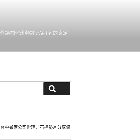
外語補習班類評比第1名的肯定
搜尋
的台中搬家公司辦理非石棉墊片分享保