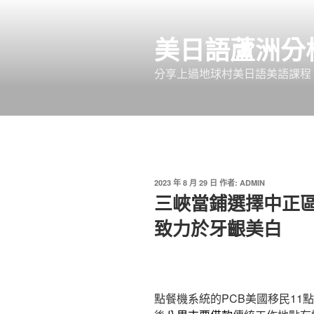
跳
至
美日語蘆洲分
主
要
分享上過地球村美日語美語課程
內
容
發
2023 年 8 月 29 日
作者:
ADMIN
佈
三峽當鋪選擇中正
於
致力於牙齦美白
點餐機系統的PCB美國移民11點 2