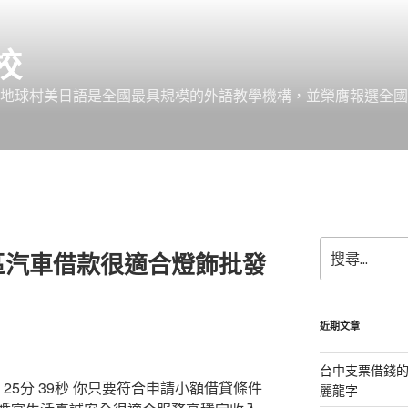
校
 地球村美日語是全國最具規模的外語教學機構，並榮膺報選全國
搜
區汽車借款很適合燈飾批發
尋
關
鍵
字:
近期文章
台中支票借錢
5分 39秒
你只要符合申請小額借貸條件
麗龍字