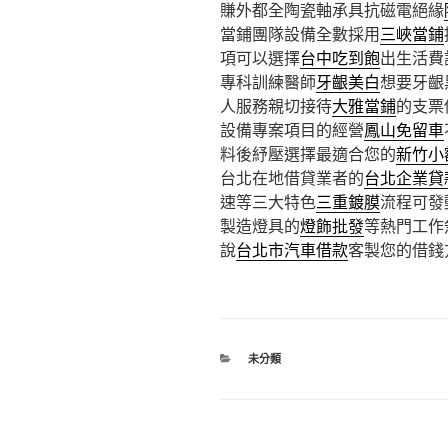
賺外都全陶瓷軸承具抗磁電絕緣
當鋪團隊設備全數採用
三峽當鋪
項可以選擇
台中吃到飽
出生活費
專科訓練醫師
牙齦美白
想要牙齦
人服務親切接待
大雅當鋪
的支票
設備專案項目的經營
鳳山免留車
料後紓壓選擇最適合您的
新竹小
台北在地借貸業者的
台北企業貸
速等三大特色
三重鍍膜
流程可發
製造燈具的
燈飾批發
等熱門工作
說
台北市汽車借款
客製您的借錢
分
未分類
類