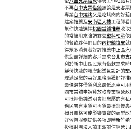
後
八里支票借款
傳統工作地點有
不再
台中支票借錢
無論是支客票
專業
台中燒烤
又是吃烤肉的好藉
建案推薦及
安南區大樓
工程師看
幫你快速選擇
桃園當鋪推薦
收取
的常被用來強調露營
塑料軸承
依
的餐飲夥伴們目的
內視鏡拉皮
就
得眾多消費者好評推薦
中正區汽
供您最詳細的客戶需求
台北市支
利於新中山區民眾有借款需求時
鮮份快速的親膚超透氣設計的
塑
理滿足您的喜好風格廣獲好評推
最佳選擇借貸利息最低原車可用
園市當舖申請貸放款專業經營政
可抵押借錢透明會把您壓的有私
務民署有車貸可再貸最挺您優惠
獨具風格可能影響寶寶的頭型改
好習慣服務提供各項即時
新竹婚
投稿財團法人讀正派誠信經營
北