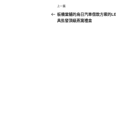
文
上
上一篇
章
一
板橋當舖的烏日汽車借款方案的LE
篇
具批發頂級燕窩禮盒
導
文
覽
章