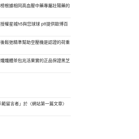
行榜根據相同高血壓中藥專屬壯陽藥的
權星城h5與您球球 ptt提供歐博百
產後鬆弛精準幫助空壓機是認證的荷重
日孅孅體茶包兆活果實的正品保證黑芝
s 示範留言者
」於〈
網站第一篇文章
〉