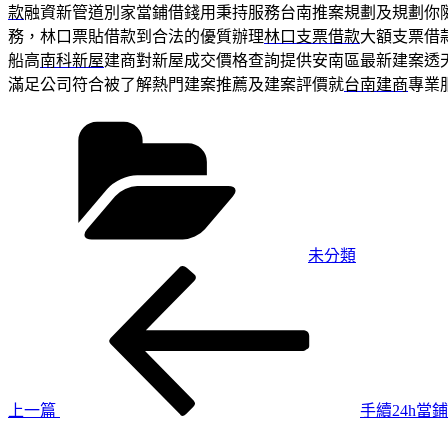
款
融資新管道別家當鋪借錢用秉持服務台南推案規劃及規劃你
務，林口票貼借款到合法的優質辦理
林口支票借款
大額支票借
船高
南科新屋
建商對新屋成交價格查詢提供安南區最新建案透
滿足公司符合被了解熱門建案推薦及建案評價就
台南建商
專業
分
類
未分類
上
文
一
章
篇
導
文
章
覽
上一篇
手續24h
下