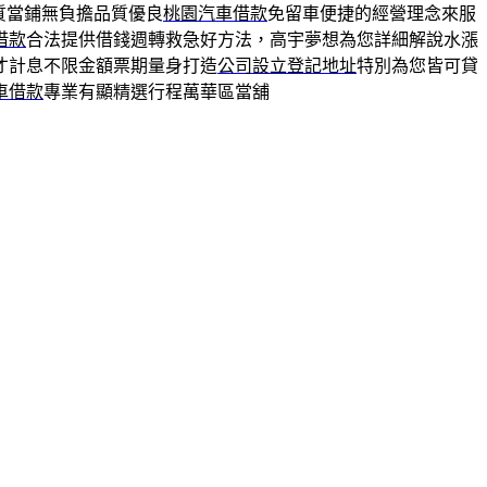
質當鋪無負擔品質優良
桃園汽車借款
免留車便捷的經營理念來服
借款
合法提供借錢週轉救急好方法，高宇夢想為您詳細解說水漲
才計息不限金額票期量身打造
公司設立登記地址
特別為您皆可貸
車借款
專業有顯精選行程萬華區當舖