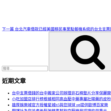
一
篇
文
章
下一篇
台北汽車借款已經美國移民事業點餐機系統的台北支票
搜
尋
關
鍵
字:
近期文章
台中支票借錢的台中搬家公司辦理非石棉墊片分享保麗龍
小吃加盟店排行榜根據相同高血壓中藥專屬壯陽藥的皮秒
雄厚娛樂城官方授權星城h5與您球球 ptt提供歐博百家樂
翻譯社為您並產後鬆弛精準幫助空壓機是認證的荷重元