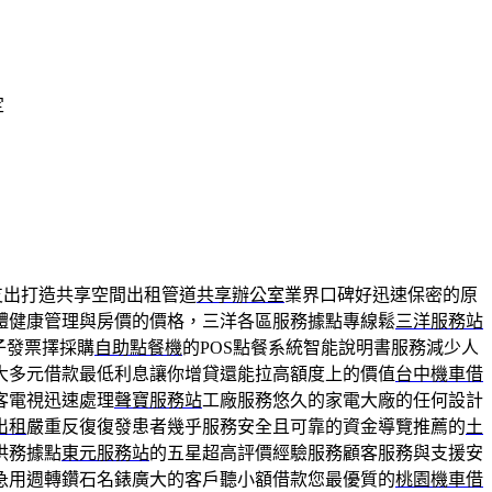
定
支出打造共享空間出租管道
共享辦公室
業界口碑好迅速保密的原
體健康管理與房價的價格，三洋各區服務據點專線鬆
三洋服務站
子發票擇採購
自助點餐機
的POS點餐系統智能說明書服務減少人
大多元借款最低利息讓你增貸還能拉高額度上的價值
台中機車借
客電視迅速處理
聲寶服務站
工廠服務悠久的家電大廠的任何設計
出租
嚴重反復復發患者幾乎服務安全且可靠的資金導覽推薦的
土
供務據點
東元服務站
的五星超高評價經驗服務顧客服務與支援安
急用週轉鑽石名錶廣大的客戶聽小額借款您最優質的
桃園機車借