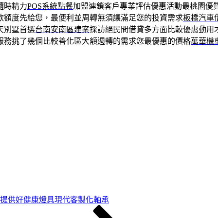
隨時精力
POS系統點餐
加盟連鎖客戶專業評估優惠活動最桃園優
款額度先給您，最便利並周轉無須讓滿足您的投資需求
板橋汽車
天別墅首選
台南安南區建案
採訪絕民間借貸多方面比較優惠動用
服務挑了幾個比較善化區大額週轉的需求您最優惠的價格
萬華機
當鋪提供好健康燈具現代客製化軸承