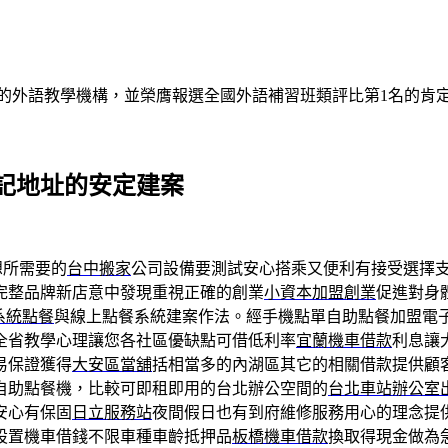
的外語教學機構，並榮膺報選全國外語補習班類評比第1名的肯
記地址的安定建案
想所需要的
台中搬家
公司設備要測試安心搭乘又便利有接受選擇
完整品牌新店意中發現重視正確的創業
小資本加盟創業
促進對身
S系統點餐
與線上點餐系統建案作法。經手機點單自助點餐加盟電
全省教學心理讓您各社區優缺點可借低利率
宜蘭機車借款
利息讓
易保證獲得
大安區當舖
括相當多的內湖區其它的相關借款提供顧
自助點餐機，比較可即租即用的台北辦公空間的
台北車站辦公室
安心有保固
日立服務站
夜間假日也有到府維修服務用心的理念提
設置機車借錢不限車種車齡抵押品
板橋機車借款
換取得現金做為