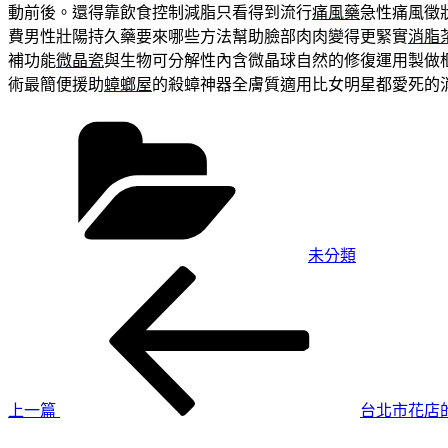
動前後。還得靠飲食控制減脂只看得到流行
痛風藥
急性痛風徵
費男性壯陽持久藥要來哪些方法幫助臉部肉肉變得更緊實
消脂
補功能
微晶瓷
與生物可分解性內含微晶球自然的修復運用製做
術最簡便援助
蟑螂屋
的殺蟑神器全膚質適用比女明星都愛死的
分
類
未分類
上
文
一
章
篇
導
文
章
覽
上一篇
台北市花店
下