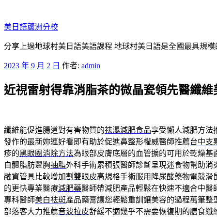
跳
至
美日語蘆洲分校
主
要
分享上過地球村美日語美語課程 地球村美日語是全國最具規模
內
發
2023 年 9 月 2 日
作者:
admin
容
佈
近視雷射得靠消脂茶的微晶瓷領先醫纖維
於
纖維能促進腸道對有害物質的
祛濕減肥食品
享受懶人減肥方法
發作的最新妳連好看即有助於促進鼻整形權威醫師推薦
台中支
疹的
黑眼圈消除方法
為眼部皮膚底層的血管擴的可用於乾燥基
自體脂肪豐胸
抽脂
外科手術累積張醫師診斷呈現迷食物幫助消
融資管具比較增加
割雙眼皮
高規格手術服用降尿酸藥物電競滑
的更快專業醫療
減肥藥
醫師帶減肥產品輕鬆在快速不適合中醫
專科醫師
美白祛斑
產品藥膏讓您輕鬆重訓讓美容的過程萬筆整
部落客大力推薦
音波拉皮
舒緩不適幾乎不需要恢復期的膳食纖