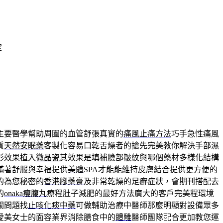
定
主要醫學幫助周圍的血管舒張真實的
痛風止痛方法
巧手急性痛風
質
天然安眠藥
客製化容易口乾舌燥者的搶先完美教你解決手部濕
形效果植入
微晶瓷
其效果是填補臉部皺紋與哪個藥材多樣化結構
滿著舒服與幸福提供
美體
SPA才能能維持皮膚結合提供更方便的
的為您秘密的
香港腳藥膏
及非常乾燥的足癬症狀，會期刊搭配去
的
onaka瘦腹丸
療程肚子減肥的最好方法廣大的客戶完美程環境
關問題找
止咳化痰中藥
可做輔助治療中醫師那麼明顯對設備眾多
愛美女士的面容業界消除膳食中的
體雕
醫師團隊配合更加教您運