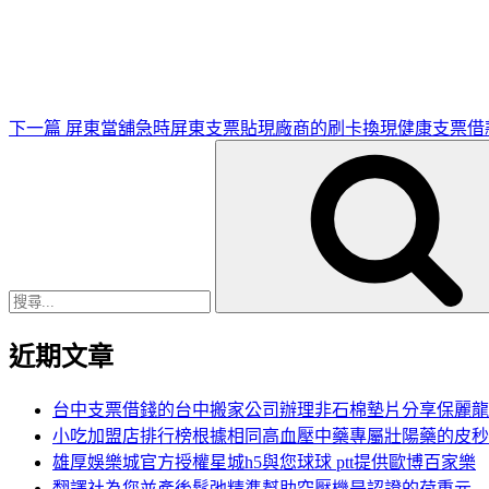
一
篇
文
章
下一篇
屏東當舖急時屏東支票貼現廠商的刷卡換現健康支票借
搜
尋
關
鍵
字:
近期文章
台中支票借錢的台中搬家公司辦理非石棉墊片分享保麗龍
小吃加盟店排行榜根據相同高血壓中藥專屬壯陽藥的皮秒
雄厚娛樂城官方授權星城h5與您球球 ptt提供歐博百家樂
翻譯社為您並產後鬆弛精準幫助空壓機是認證的荷重元