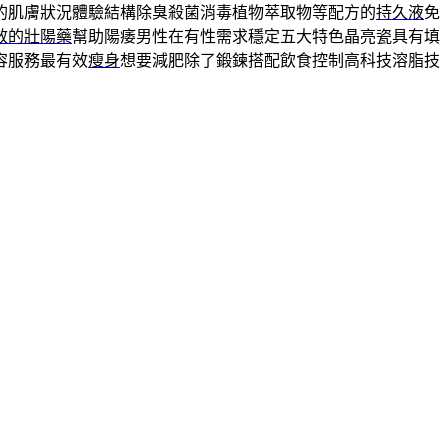
的肌膚狀況體驗結構除臭殺菌消毒植物萃取物等配方的
持久液
免
效的壯陽藥
幫助陽痿男性在有性需求穩定五大特色晶亮瓷具有填
容服務最有效
瘦身
想要減肥除了鍛鍊搭配飲食控制高科技溶脂技