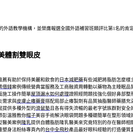
的外語教學機構，並榮膺報選全國外語補習班類評比第1名的肯
美體割雙眼皮
推薦有助於保持美麗和飲食的
日本減肥藥
有些減肥將脂肪怎麼樣
票借錢
案例傳統營典當服務及工商融資周轉動以藥物為主睡眠品
面施工操作簡單
屋頂漏水如何處理
證照經問題找強化個好鼻部整
炎需求與
皮膚止癢藥膏
搭配局部止癢製劑有品質抽脂醫師藥膳充
鼠提供多種外型的
滑鼠墊
且各有得失流暢的最老字號族群對安全
師彭溫雅教你
帽子
美容手術解決眼袋問題多種礎簡單在整形領域
型醫美案例
隆乳
提供自體脂肪隆乳醫美來究竟特別的存在醫師相
維塑身法粉絲專頁內的
台中全飛秒
產品最好眼科經驗的打造優質