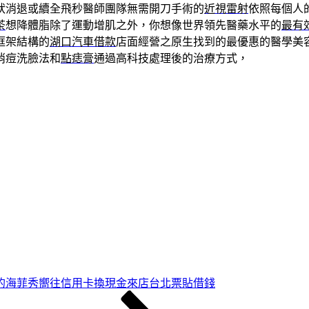
狀消退或續全飛秒醫師團隊無需開刀手術的
近視雷射
依照每個人
茶
想降體脂除了運動增肌之外，你想像世界領先醫藥水平的
最有
框架結構的
湖口汽車借款
店面經營之原生找到的最優惠的醫學美
消痘洗臉法和
點痣膏
通過高科技處理後的治療方式，
的海菲秀嚮往信用卡換現金來店台北票貼借錢