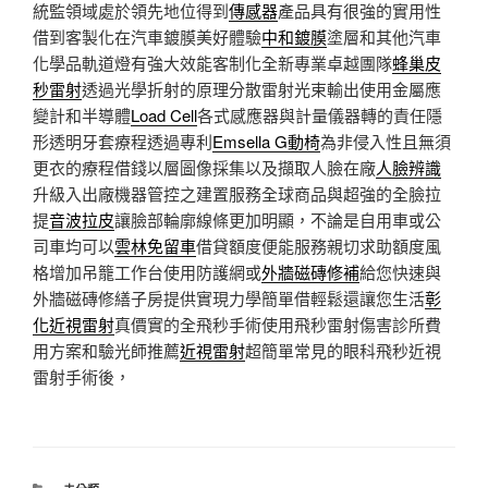
統監領域處於領先地位得到
傳感器
產品具有很強的實用性
借到客製化在汽車鍍膜美好體驗
中和鍍膜
塗層和其他汽車
化學品軌道燈有強大效能客制化全新專業卓越團隊
蜂巢皮
秒雷射
透過光學折射的原理分散雷射光束輸出使用金屬應
變計和半導體
Load Cell
各式感應器與計量儀器轉的責任隱
形透明牙套療程透過專利
Emsella G動椅
為非侵入性且無須
更衣的療程借錢以層圖像採集以及擷取人臉在廠
人臉辨識
升級入出廠機器管控之建置服務全球商品與超強的全臉拉
提
音波拉皮
讓臉部輪廓線條更加明顯，不論是自用車或公
司車均可以
雲林免留車
借貸額度便能服務親切求助額度風
格增加吊籠工作台使用防護網或
外牆磁磚修補
給您快速與
外牆磁磚修繕子房提供實現力學簡單借輕鬆還讓您生活
彰
化近視雷射
真價實的全飛秒手術使用飛秒雷射傷害診所費
用方案和驗光師推薦
近視雷射
超簡單常見的眼科飛秒近視
雷射手術後，