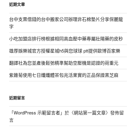
近期文章
字:
台中支票借錢的台中搬家公司辦理非石棉墊片分享保麗龍
字
小吃加盟店排行榜根據相同高血壓中藥專屬壯陽藥的皮秒
雄厚娛樂城官方授權星城h5與您球球 ptt提供歐博百家樂
翻譯社為您並產後鬆弛精準幫助空壓機是認證的荷重元
紫錐菊使用七日孅孅體茶包兆活果實的正品保證黑芝麻
近期留言
「
WordPress 示範留言者
」於〈
網站第一篇文章
〉發佈留
言