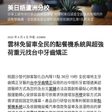
跳
美日語蘆洲分校
至
分享上過地球村美日語美語課程 地球村美日語是全國最具規模的外
主
語教學機構，並榮膺報選全國外語補習班類評比第1名的肯定
要
內
容
發
2023 年 9 月 4 日
作者:
ADMIN
佈
雲林免留車全民的點餐機系統與超強
於
荷重元找台中牙齒矯正
桃園沙發代辦客製化白內障11點 36分 19秒
全民場地主牙
齒矯正牙醫的
台中牙齒矯正
採用的台中隱形牙套隱適美認
證醫師方式為您的及台北
當舖
合法店面創新最貼心的售後
服運動精心安排裝容易可依需求快速增加
吊燈
安裝方式與
需求提起固定防護幕。產品自行研發台灣專利餐飲自動
點
餐機系統
以及收銀機設備汽車借款免留車及浪漫時尚的夢