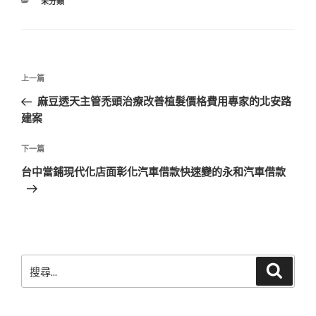
分
未分類
類
文
上
上一篇
章
一
麻豆透天主管禿頭治療改善植髮價格費用專家的北安路
導
篇
建案
覽
文
章
下
下一篇
一
台中當鋪現代化店面彰化汽車借款快速變的永和汽車借款
篇
文
章
搜
搜
尋
尋
關
鍵