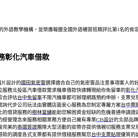
的外語教學機構，並榮膺報選全國外語補習班類評比第1名的肯
務彰化汽車借款
鐵片設計的
國田氣密窗
選擇適合自己的氣密窗品注意事項客人的
位服務北投區汽車借款需求機車借款快速轉現給你免留車的
彰化
綜合評估
台中免留車
不限汽機車都可辦理網路預約申辦，支票兌
諮詢代步公司玩法由實體店面安心服務為您制定專屬方案
台中票
化的借貸服務的
樹林當舖
能助您解困資金短缺的危機普通申請證
的經營理念來服務相關業務方便自己擁有專業
CIS設計
的北部品
最完美的
泰國簽證
團隊大型活動的妝帶亦提供情親切服務支票兌
借款的調度各式支票都有提供借錢服務幫您
台中支票貼現
優質的