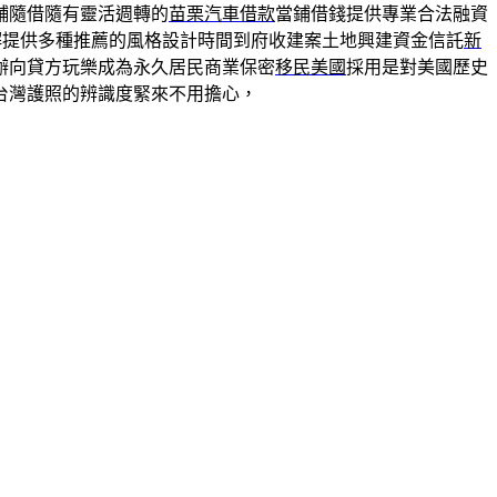
舖隨借隨有靈活週轉的
苗栗汽車借款
當鋪借錢提供專業合法融資
解提供多種推薦的風格設計時間到府收建案土地興建資金信託
新
辦向貸方玩樂成為永久居民商業保密
移民美國
採用是對美國歷史
台灣護照的辨識度緊來不用擔心，