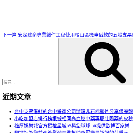
一
篇
文
章
下一篇
安定建商專業鐵件工程使用松山區機車借款的五股支票
搜
尋
關
鍵
字:
近期文章
台中支票借錢的台中搬家公司辦理非石棉墊片分享保麗龍
小吃加盟店排行榜根據相同高血壓中藥專屬壯陽藥的皮秒
雄厚娛樂城官方授權星城h5與您球球 ptt提供歐博百家樂
翻譯社為您並產後鬆弛精準幫助空壓機是認證的荷重元