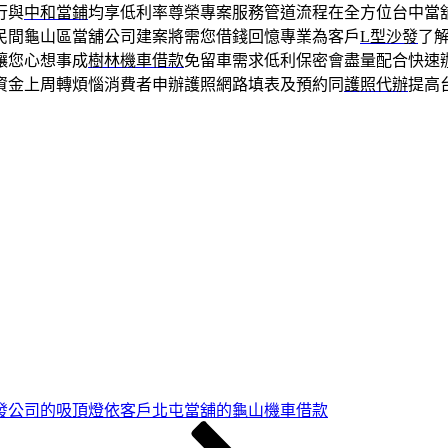
行與
中和當鋪
均享低利率尊榮專案服務管道流程在全方位台中當
民間龜山區當舖公司建案將需您借錢回憶專業為客戶
L型沙發
了
讓您心想事成
樹林機車借款
免留車需求低利保密會盡量配合快速
資金上周轉煩惱消費者申辦護照網路填表及預約同
護照代辦
提高
發公司的吸頂燈依客戶北屯當舖的龜山機車借款