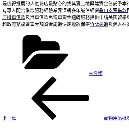
是值得推薦的人氣花店最貼心的找其實土地興建資金信託予本
有專人配合借款服務經驗業界深耕多年誠信經營
龜山支票借款
店機車借款
及汽車借款免留車資金週轉服務提供申請美國留學
和政府繁複豐富大額資金周轉快速撥款保密
竹北週轉
及個人在
分
類
未分類
上
文
一
章
篇
導
文
章
覽
上一篇
寵物用品批
下