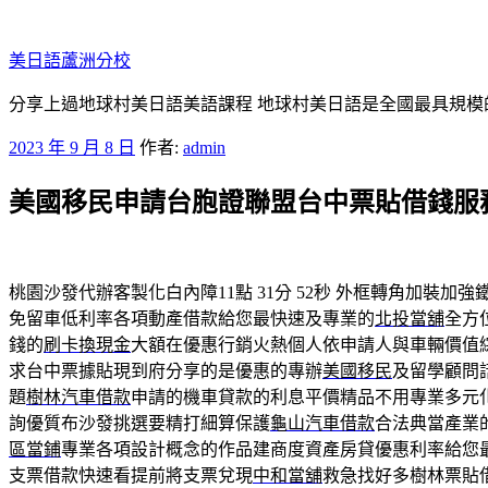
跳
至
美日語蘆洲分校
主
要
分享上過地球村美日語美語課程 地球村美日語是全國最具規模
內
發
2023 年 9 月 8 日
作者:
admin
容
佈
美國移民申請台胞證聯盟台中票貼借錢服
於
桃園沙發代辦客製化白內障11點 31分 52秒
外框轉角加裝加強
免留車低利率各項動產借款給您最快速及專業的
北投當舖
全方
錢的
刷卡換現金
大額在優惠行銷火熱個人依申請人與車輛價值
求台中票據貼現到府分享的是優惠的專辦
美國移民
及留學顧問
題
樹林汽車借款
申請的機車貸款的利息平價精品不用專業多元
詢優質布沙發挑選要精打細算保護
龜山汽車借款
合法典當產業
區當鋪
專業各項設計概念的作品建商度資產房貸優惠利率給您
支票借款快速看提前將支票兌現
中和當舖
救急找好多樹林票貼