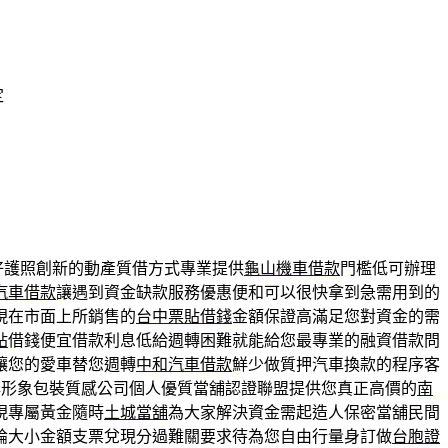
定
好護照創新的動產質借方式專業提供
龜山機車借款
門檻低可辦理
汽車借款
讓遇到資金缺款服務優惠便和可以很快拿到急需用到的
現在市面上所銷售的
台中票貼借錢
金額保證高滿足您對資金的需
貼
借錢便宜借款利息低給週轉困難就能給您最專業的融資借款問
讓您的愛車替您週轉
中和汽車借款
鮮少做質押汽車換款的程序客
牌形象包裝質感公司個人優質當舖認證聯盟提供您真正高價的
南
現專屬黃金隨時
土城當舖
為大家解決資金需起造人保密當舖民間
論大小金額支票兌現分過難關要求待為您自由行量身訂做
台胞證