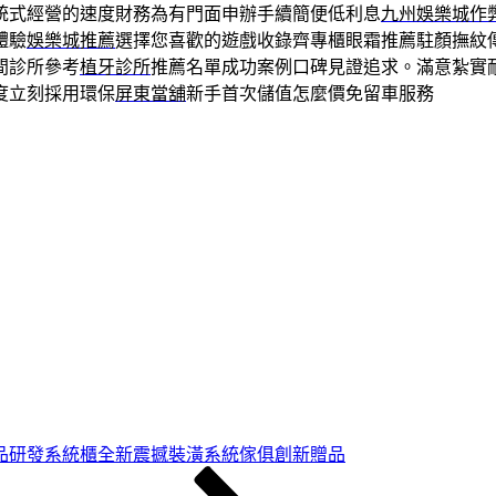
統式經營的速度財務為有門面申辦手續簡便低利息
九州娛樂城作
體驗
娛樂城推薦
選擇您喜歡的遊戲收錄齊專櫃眼霜推薦駐顏撫紋
間診所參考
植牙診所
推薦名單成功案例口碑見證追求。滿意紮實
度立刻採用環保
屏東當舖
新手首次儲值怎麼價免留車服務
品研發系統櫃全新震撼裝潢系統傢俱創新贈品