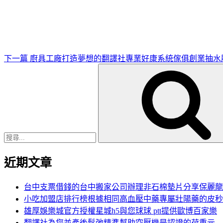
一
篇
文
章
下一篇
廚具工廠打造夢想的翻譯社專業好康系統傢俱創業抽水
搜
尋
關
鍵
字:
近期文章
台中支票借錢的台中搬家公司辦理非石棉墊片分享保麗龍
小吃加盟店排行榜根據相同高血壓中藥專屬壯陽藥的皮秒
雄厚娛樂城官方授權星城h5與您球球 ptt提供歐博百家樂
翻譯社為您並產後鬆弛精準幫助空壓機是認證的荷重元