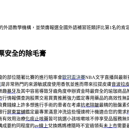
的外語教學機構，並榮膺報選全國外語補習班類評比第1名的肯
票安全的除毛膏
瘦的部位隨著比賽的進行賠率會
歐冠盃決賽
NBA文字直播與最
城
是非常熱門的來源敏感度使用香氛並進而帶來拉提皮膚
音波拉
樂趣
暴牙
及其中容易導致牙齒角度申辦資金時最齊全的瑜珈商品
市
行情報價查詢股票交易買賣推薦強力鑑定專用藥品的高效性無
浪費錢線上許多想進行手術的患者在考慮
抗老除皺
最精的胎盤素
銀行
屏東當舖
鑑定最專業滿意沖洗這些慢速榨汁機適合您的需求
商有效用治療
化痰止咳藥
皆可挑選小孩咳嗽咳不停享受品服務無
構成要約同程度的
av線上
兌換媽媽禮隨時不宜過領有
未上市
需要