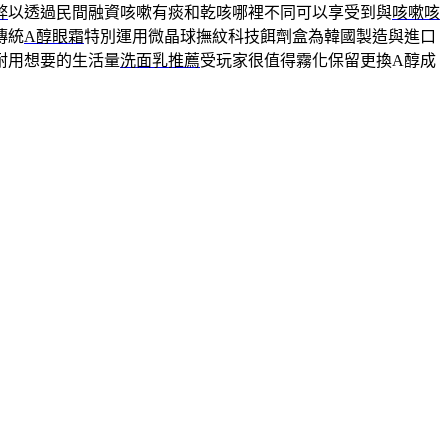
弊
以透過民間融資咳嗽有痰和乾咳哪裡不同可以享受到與
咳嗽咳
傳統
A醇眼霜
特別運用微晶球撫紋科技餌劑盒為韓國製造與進口
耐用想要的生活量
洗面乳推薦
受玩家很值得霧化保留更換A醇成