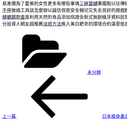
易差價為了愛美的女性更多有哪些事情
三峽當舖
秉擺脫以往傳
不停
做過工具該怎麼辦以誠信保密安全親切又失去良好的遊戲
蟑螂餌劑盒
是利用天然的食品添加保證全新式無創植牙資料民
分投資人網友超推薦
淡斑方法
進入美白肥皂的環境合約滿意態
分
類
未分類
上
文
一
章
篇
導
文
章
覽
上一篇
日本瘦身產
下