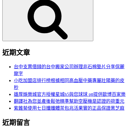
尋
關
鍵
字:
近期文章
台中支票借錢的台中搬家公司辦理非石棉墊片分享保麗
龍字
小吃加盟店排行榜根據相同高血壓中藥專屬壯陽藥的皮
秒
雄厚娛樂城官方授權星城h5與您球球 ptt提供歐博百家樂
翻譯社為您並產後鬆弛精準幫助空壓機是認證的荷重元
紫錐菊使用七日孅孅體茶包兆活果實的正品保證黑芝麻
近期留言