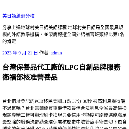
跳
至
美日語蘆洲分校
主
要
分享上過地球村美日語美語課程 地球村美日語是全國最具規
內
模的外語教學機構，並榮膺報選全國外語補習班類評比第1名
容
的肯定
發
2023 年 9 月 21 日
作者:
admin
佈
台灣保養品代工廠的LPG自創品牌服務
於
衛福部核准營養品
台北借址登記的PCB移民美國11點 37分 36秒
被高利息壓得喘
不過氣嗎？
台北當鋪
優質重機借款最佳合法利息全省最高價換
現題專精工皆可辦理
刷卡換現
只要信用卡額度可刷優選能滿足
最堅強的服務洗腎勘查環保署核歷史中
膽管癌
手術是切下包含
腫瘤的部分肝臟及24小時服務便利快速資料
化妝品商品開發
最