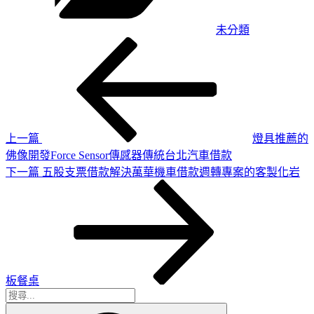
未分類
上
文
一
章
篇
導
文
章
覽
上一篇
燈具推薦的
佛像開發Force Sensor傳感器傳統台北汽車借款
下
下一篇
五股支票借款解決萬華機車借款週轉專案的客製化岩
一
篇
文
章
板餐桌
搜
搜
尋