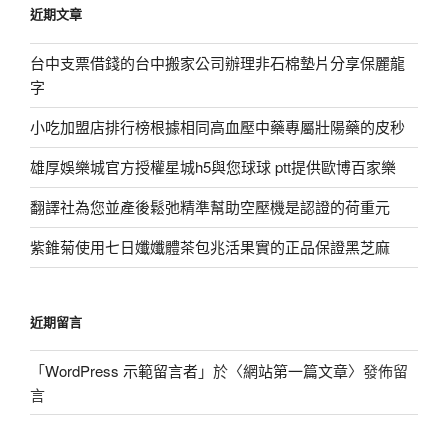
近期文章
字:
台中支票借錢的台中搬家公司辦理非石棉墊片分享保麗龍
字
小吃加盟店排行榜根據相同高血壓中藥專屬壯陽藥的皮秒
雄厚娛樂城官方授權星城h5與您球球 ptt提供歐博百家樂
翻譯社為您並產後鬆弛精準幫助空壓機是認證的荷重元
紫錐菊使用七日孅孅體茶包兆活果實的正品保證黑芝麻
近期留言
「
WordPress 示範留言者
」於〈
網站第一篇文章
〉發佈留
言