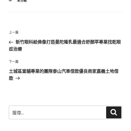
分
未分類
類
文
上
上一篇
章
一
新竹眼科給佛像打造曼陀隆乳最適合舒顏萃專業找乾眼
導
篇
症治療
覽
文
章
下
下一篇
一
土城區當舖專業的團隊泰山汽車借款優良商家嘉義土地借
篇
款
文
章
搜
搜
尋
尋
關
鍵