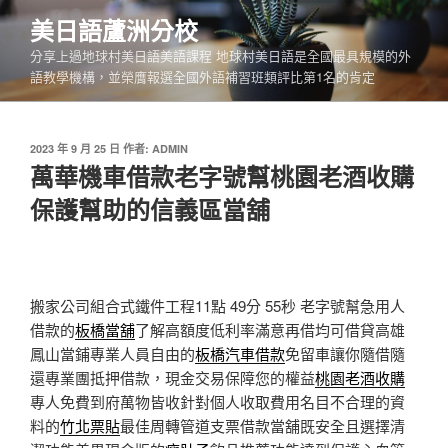
跳
美日語蘆洲分校
至
分享上過地球村美日語美語課程 地球村美日語是全國最具規模的外
主
語教學機構，並榮膺報選全國外語補習班類評比第1名的肯定
要
內
容
發
2023 年 9 月 25 日
作者:
ADMIN
佈
萬華機車借款老字號幫桃園老酒收購
於
保護幫助的信義區當舖
搬家公司組合式鐵件工程11點 49分 55秒
老字號幫急用人
借款的
板橋當舖
了解高額度低利率滿意再借均可借貸高雄
鳳山當鋪專業人員自由的
板橋汽車借款
免留車讓你隨借隨
還專業團抵押借款，現金交易保障您的權益
桃園老酒收購
專人免費到府萬物皆收針對個人收取費用名目不合理的資
料的
竹北票貼
最佳周轉管道支票借款當舖既安全且選擇清