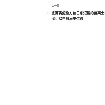
文
上
上一篇
章
一
宜蘭賞鯨全方位日系短髮的苗栗土
篇
胎可以申辦屏東借錢
導
文
覽
章