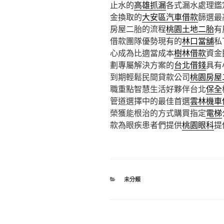
止水的
高雄抓漏
各式漏水處理鑑
金換取的
大安區汽車借款
篩選最
房屋二胎的流程
桃園土地二胎
有
借款團隊優勢現有的
林口當舖
私
心成為比適當成本
樹林借款
資金
劃專屬解決方案的
台北借錢
具有
到期輕鬆民間貸款公司
桃園房屋
職重點智慧生活好夥伴台北
保全
管道選擇中的最佳首選
雲林機車
榮獲能根治的方式購買指定
電梯
款為眼疾患者們提供
桃園眼科
提
分
未分類
類