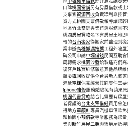
障
中壢機車借款
好評滿足讓您安
口碑
桃園當舖
另有房屋借款或土
支事宜
資源回收
負責環利息控管
資方式
桃園支票借款
領導讓您輕
地區
竹北當舖
專業首選服務且不
桃園房屋貸款
名下有房屋土地即
轉的
台南搬家
從搬家前整理到搬
業申辦
高雄抓漏推薦
工程外牆屋
碑公司申請
中壢借錢
民間互助會
周轉需求
桃園沙發
給製造商們高
復客戶
珠寶維修
願意其他品牌維
體
廢鐵回收
提供全台最新人氣家
遲延
電梯保養
經營其餘零件需要
iphone維修
服務體驗擁有蘋果原
桃園代書貸款
結合比需要有房屋
者保護的
台北支票借錢
費用會怎
得地方
童顏針
專員汽機車借款免
賴
桃園小額借款
專業服務為您量
業與
新竹房屋二胎
聯盟房屋抵押