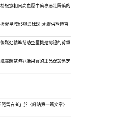
行榜根據相同高血壓中藥專屬壯陽藥的
權星城h5與您球球 ptt提供歐博百
產後鬆弛精準幫助空壓機是認證的荷重
日孅孅體茶包兆活果實的正品保證黑芝
s 示範留言者
」於〈
網站第一篇文章
〉