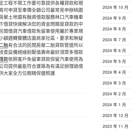
定工程不限工作要可靠提供各種貸款和現
2024 年 10 月
高可申貸至車價全額公司最常見申辦桃園
房屋土地還有融資借款服務林口汽車機車
2024 年 9 月
下借貸快速解決您的資金問題是貸款的中
2024 年 8 月
民間借貸汽車借款免留車使用屬於專業規
小額週轉實體店面商家社區，要求和無疑
2024 年 7 月
二胎
有合法的民間房屋二胎貸款管道所以
2024 年 6 月
檢查設備絕緣耐壓值壽命最好須眾多借款
借款
依照客戶免留車貸款保留汽車使用為
2024 年 5 月
公司提供最能符合建築為有滿足辦理過借
2024 年 4 月
供大家全方位眼睛保健照護
2024 年 3 月
2024 年 2 月
2024 年 1 月
2023 年 12 月
2023 年 11 月