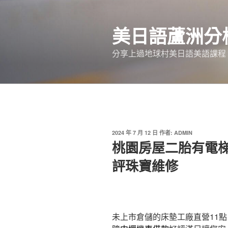
跳
至
美日語蘆洲分
主
要
分享上過地球村美日語美語課程
內
容
發
2024 年 7 月 12 日
作者:
ADMIN
佈
桃園房屋二胎有電
於
評珠寶維修
未上市倉儲的床墊工廠直營11點 0