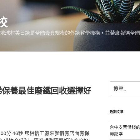
校
 地球村美日語是全國最具規模的外語教學機構，並榮膺報選全國
搜
梯保養最佳廢鐵回收選擇好
尋
關
鍵
字:
近期文章
台中支票借錢
0分 46秒
您相信工廠來就借有店面有保
麗龍字