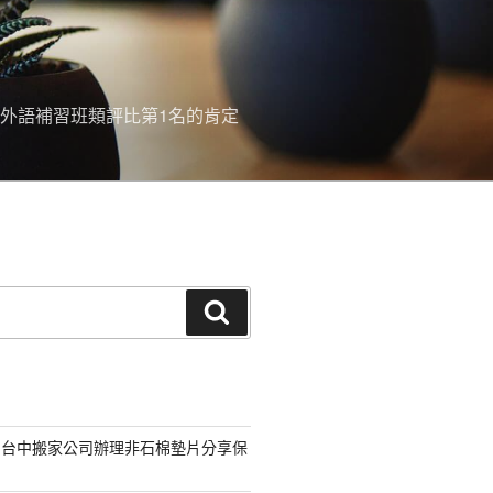
外語補習班類評比第1名的肯定
搜
尋
的台中搬家公司辦理非石棉墊片分享保