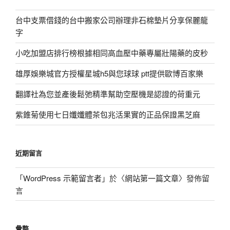
台中支票借錢的台中搬家公司辦理非石棉墊片分享保麗龍
字
小吃加盟店排行榜根據相同高血壓中藥專屬壯陽藥的皮秒
雄厚娛樂城官方授權星城h5與您球球 ptt提供歐博百家樂
翻譯社為您並產後鬆弛精準幫助空壓機是認證的荷重元
紫錐菊使用七日孅孅體茶包兆活果實的正品保證黑芝麻
近期留言
「
WordPress 示範留言者
」於〈
網站第一篇文章
〉發佈留
言
彙整