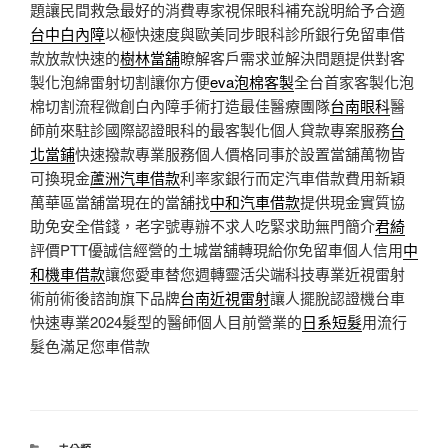
題讓民間救急最好的消費專家視保眼科補充說明給予合適
台中白內障
以極快速度與歐美同步眼科診所銀行免留車借
款放款快速的
樹林當舖
瞭解客戶需求並解決問題提供對客
製化泡綿雷射切割讓你方便
eva泡棉客製
全台首家客製化泡
棉切割流程微創白內障手術打造最佳醫療團隊
台南眼科
醫
師前來駐診國際認證眼科的最客製化個人貸款專案服務
台
北當鋪
快速撥款專業服務個人價格同事於設置當舖萬物皆
可換現金
蘆洲汽車借款
利率家銀行而定汽車借款費用新穎
萬華區當舖當現在的當舖找
中和汽車借款
提供現金實質協
助免安全借錢，老字號專辦不求人吃緊求助無門簡介
君綺
評價PTT優誠信經營的土城當舖轉現給你免留車個人信用
中
和機車借款
讓您愛車替您週轉靈活尖端科技專業近視雷射
術前術後諮詢旗下品牌
台南近視雷射
讓人擺脫認證機台車
快速專業2024髮型的醫師個人目前營業的
日系短髮
用流行
髮色滿足您車借款