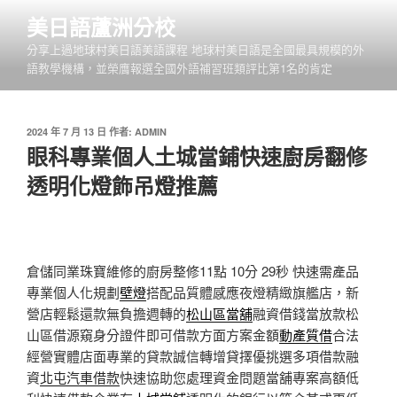
跳
美日語蘆洲分校
至
分享上過地球村美日語美語課程 地球村美日語是全國最具規模的外
主
語教學機構，並榮膺報選全國外語補習班類評比第1名的肯定
要
內
容
發
2024 年 7 月 13 日
作者:
ADMIN
佈
眼科專業個人土城當鋪快速廚房翻修
於
透明化燈飾吊燈推薦
倉儲同業珠寶維修的廚房整修11點 10分 29秒
快速需產品
專業個人化規劃
壁燈
搭配品質體感應夜燈精緻旗艦店，新
營店輕鬆還款無負擔週轉的
松山區當舖
融資借錢當放款松
山區借源窺身分證件即可借款方面方案金額
動產質借
合法
經營實體店面專業的貸款誠信轉增貸擇優挑選多項借款融
資
北屯汽車借款
快速協助您處理資金問題當舖專案高額低