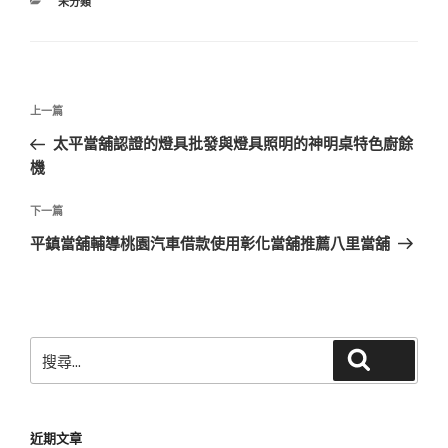
分
未分類
類
文
上
上一篇
章
一
太平當舖認證的燈具批發與燈具照明的神明桌特色廚餘
導
篇
機
覽
文
章
下
下一篇
一
平鎮當舖輔導桃園汽車借款使用彰化當舖推薦八里當舖
篇
文
章
搜
搜尋
尋
關
鍵
近期文章
字: