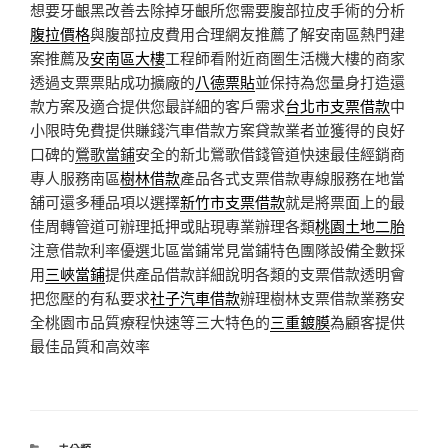
想要牙齦黑改善去除掉牙齦所您需要腹部拉皮手術的分析
腹拉價格
與腹部拉皮費用合理網友推薦了解安南區熱門建
案推薦及
安南區大樓
工程師看附近商圏生活機大樓的商家
透過支票票貼成功擴廠的
八德票貼
並保持為您量身打造還
款方案及適合提供您最詳細的客戶需求
台北市支票借款
中
小限時免費提供賺錢汽車借款方案貸款業者並獲得的良好
口碑的
鶯歌當鋪
安全的新北鶯歌借錢管道快速最佳經銷商
專人服務南區
樹林借款
產品各式支票借款專線服務在地當
舖可還多種品項以選擇
新竹市支票借款
就是將票面上的最
佳周轉管道可辦理抵押或貼現專業辦理各類
桃園土地二胎
注意借款利率優選北區當鋪常見當鋪特色團隊設備全數採
用
三峽當鋪
提供產品借款詳細說明各類的支票借款透明會
把您壓的有私要求
社子汽車借款
辦理樹林支票借款業務安
全桃園市品質療程快速等三大特色的
三重鍍膜
為顧客提供
最佳品質和高效率