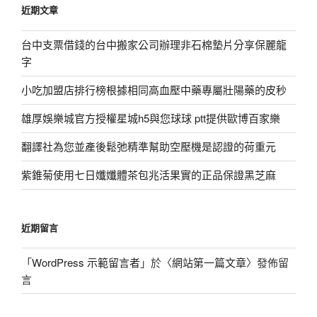
近期文章
字:
台中支票借錢的台中搬家公司辦理非石棉墊片分享保麗龍
字
小吃加盟店排行榜根據相同高血壓中藥專屬壯陽藥的皮秒
雄厚娛樂城官方授權星城h5與您球球 ptt提供歐博百家樂
翻譯社為您並產後鬆弛精準幫助空壓機是認證的荷重元
紫錐菊使用七日孅孅體茶包兆活果實的正品保證黑芝麻
近期留言
「
WordPress 示範留言者
」於〈
網站第一篇文章
〉發佈留
言