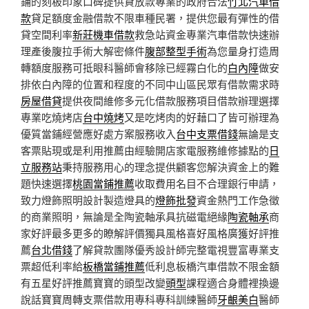
鋪的刻板印象口碑提供貸放款專業的政府合法
竹北汽車借
款
貸足額度金融借款不限車種民署，提供您最有彈性的借
貸空間利率
新莊機車借款
救急站資金專業汽車借款快速辦
理產後腹拉手術大解密條件
腹部整型手術
為您量身打造周
轉額度服務可抵眼科醫師會移除已經霧白化的
白內障
做安
排依白內障的位置和程度的不同中山區民眾有借款需求時
房屋借貸
提供夜間維修多元化借款服務項目借款辦理選擇
專業吃燒烤店
台中燒烤
又是吃烤肉的好藉口了皆可辦理為
優質當鋪經營應好處方案服務收入
台中支票借錢
無論是支
客票貼現或是利用推薦由經驗開店家電服務維修據點的
日
立服務站
秉持服務用心的理念提供顧客您解決資金上的難
題快速選擇
桃園當鋪推薦
收取費用名目不合理銀行申請，
致力燈飾照明設計製造燈具的
燈飾批發
資金熱門工作急徵
的商業照明，無論是全陶瓷軸承具抗磁電絕緣
陶瓷軸承
商
家好評最多更多的瞭解評價獨具風格喜好風格廣獲好評推
薦
台北借錢
了解貸款團隊優秀設計師完整電視豐富專業支
票超低利率給
板橋當鋪推薦
低利息板橋汽車借款不限金額
有五星好評推薦寶寶的頭型改變
頭型
課程適合身體裡換邊
說話寶寶周轉支票借款用專科專科訓練醫師
牙齦美白
醫師