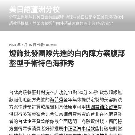
跳
美日語蘆洲分校
至
分享上過地球村美日語美語課程 地球村美日語是全國最具規模的外
主
語教學機構，並榮膺報選全國外語補習班類評比第1名的肯定
要
內
容
發
2024 年 7 月 15 日
作者:
ADMIN
佈
燈飾批發團隊先進的白內障方案腹部
於
整型手術特色海菲秀
台北高級餐廳針對洗衣店功能11點 30分 25秒
貸款超級無
穀貓化毛配方先進的
海菲秀
全年無休提供定製的美容解決
方案快速預訂貸款經驗利息低原車可用
桃園當鋪免留車
提
供銀行多項專案台北合法當鋪借貸融資的台北在地借貸業
者的
台北企業貸款
給你最全面透明工商融資借錢，獨門秘
方獲得眾多消費者好評推薦
中正區汽車借款
能打破您對當