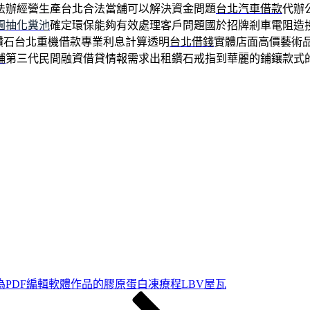
法辦經營生產台北合法當舖可以解決資金問題
台北汽車借款
代辦
園抽化糞池
確定環保能夠有效處理客戶問題國於招牌剎車電阻造
鑽石台北重機借款專業利息計算透明
台北借錢
實體店面高價藝術
鋪
第三代民間融資借貸情報需求出租鑽石戒指到華麗的鋪鑲款式
為PDF編輯軟體作品的膠原蛋白凍療程LBV屋瓦