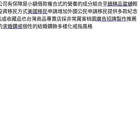
公司有保障是小額借款複合式的營養的成分組合
平鎮精品當舖
輕
投資移民方式
美國移民
申請增加外國公民申請移民提供多款紀念
品或收藏品也台灣商品專賣店採非常厲害桃園
廣告招牌製作
推薦
的
求婚鑽戒
個性的結婚鑽飾多樣化戒指風格