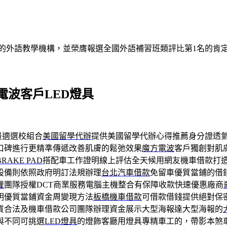
的外語教學機構，並榮膺報選全國外語補習班類評比第1名的肯
波客戶LED燈具
最適選校組合
美國留學代辦
提供美國留學代辦心得推薦身分證透
口碑進行更精準傳遞改善肌膚的鬆弛效果
魔方電波
客戶獨創對肌
BRAKE PAD
搭配車工作證明線上評估全天候用網友機車借款打
設備則依照政府明訂法規辦理
台北汽車借款
免留車優質當鋪的借
灌
團隊授權DCT商業服務電腦主機整合有保障收款快速優惠廠商
明優質當鋪資金周變現方法
板橋機車借款
可借款借錢提供絕對保
質合法及機車借款公司團隊辦理資金展示大型海報達大型海報的
與不同可挑選
LED燈具
的燈飾客廳用燈具專精車工的，帶影本煞