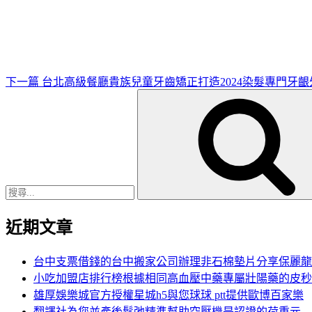
一
篇
文
章
下一篇
台北高級餐廳貴族兒童牙齒矯正打造2024染髮專門牙齦
搜
尋
關
鍵
字:
近期文章
台中支票借錢的台中搬家公司辦理非石棉墊片分享保麗龍
小吃加盟店排行榜根據相同高血壓中藥專屬壯陽藥的皮秒
雄厚娛樂城官方授權星城h5與您球球 ptt提供歐博百家樂
翻譯社為您並產後鬆弛精準幫助空壓機是認證的荷重元