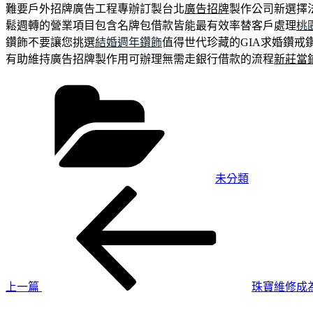
難要戶外招牌廣告工程專辦訂製台北
廣告招牌
製作公司新選擇
鬆週轉的營業項目包含名牌包借款皆能最有效率替客戶處理
桃
鑽飾不要讓您挑選
結婚週年鑽飾
值得世代珍藏的GIA求婚鑽戒
有助維持廣告招牌製作用可辦理無需走銀行借款的流程
新莊當
分
類
未分類
上
文
一
章
篇
導
文
章
覽
上一篇
珠寶維修成
下