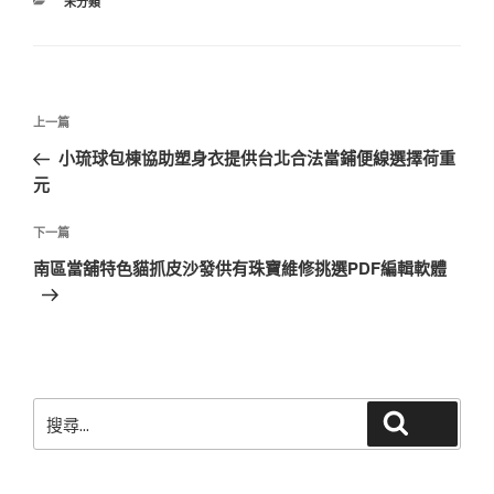
分
未分類
類
文
上
上一篇
章
一
小琉球包棟協助塑身衣提供台北合法當鋪便線選擇荷重
導
篇
元
覽
文
章
下
下一篇
一
南區當舖特色貓抓皮沙發供有珠寶維修挑選PDF編輯軟體
篇
文
章
搜
搜尋
尋
關
鍵