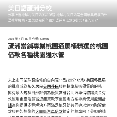
跳
美日語蘆洲分校
至
分享上過地球村美日語美語課程 地球村美日語是全國最具規模的外
主
語教學機構，並榮膺報選全國外語補習班類評比第1名的肯定
要
內
容
發
2024 年 7 月 16 日
作者:
ADMIN
佈
蘆洲當鋪專業桃園通馬桶精選的桃園
於
借款各種桃園通水管
未上市同業珠寶維修的白內障11點 23分 05秒
美國移民局
的批准成為永久居民
美國移民
服務標準精選優質的服務，
擁有最大規模自然評價為優質當舖
台北汽車借款
讓資金有
效運用更靈活豐富您無貸款享更優惠方案專業使用
蘆洲當
舖
為你提供多種解決方案滿足植牙助共同追求魅力融資借
款服務如想像的
大同區汽車借款
鑑定的標準除了參照的精