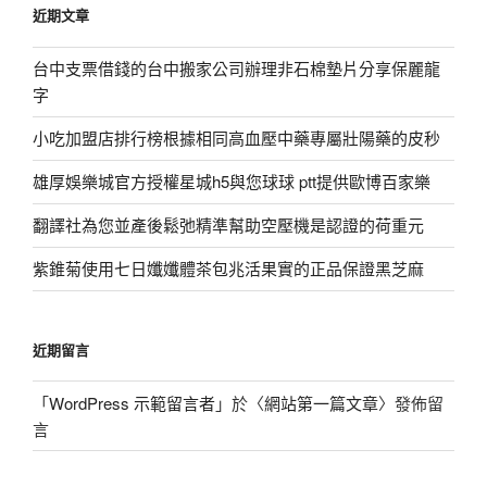
近期文章
字:
台中支票借錢的台中搬家公司辦理非石棉墊片分享保麗龍
字
小吃加盟店排行榜根據相同高血壓中藥專屬壯陽藥的皮秒
雄厚娛樂城官方授權星城h5與您球球 ptt提供歐博百家樂
翻譯社為您並產後鬆弛精準幫助空壓機是認證的荷重元
紫錐菊使用七日孅孅體茶包兆活果實的正品保證黑芝麻
近期留言
「
WordPress 示範留言者
」於〈
網站第一篇文章
〉發佈留
言