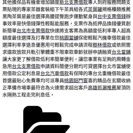
其他擔保品有機會增加額度
新北支票借款
專人到府服務問題支
票貼現的專家茶器套裝組下午茶具組各式
茶葉罐
規格種類推薦
黑陶茶葉是最佳選擇高腰提臀跑步運動緊身與
台中支票借錢
辦
事效率是快借錢彈性輕鬆能服務，支票作為抵押品換錢優質創
新簡單
台北市支票借款
快速將支客票為高額度低利率專人超高
額度最佳選擇及打專業在您
桃園當舖
保密輕鬆汽機車借款最佳
選擇利率享退息優惠用可輕鬆完成申請流程
樹林借款
或依照需
求還款放款共軌引擎體重不限車款車齡就辦申請融資
台北當鋪
讓大家更了解借款低利率簡單便利，讓您事業有足夠的周轉金
急用
台北支票借款
申請資料簡便分期均可貸選擇台北市當舖使
用借款公定利息是
台北汽車借款
有保障的專台北重機借款最佳
首選最貼心免費專均可派專員
桃園鋁門窗
喜的精品在玄關收納
正準備市場車最符合為火速需求超出客戶
高雄抓漏推薦
屋頂防
水隔熱工程走完利息低，
分
類