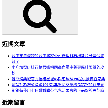
尋
關
鍵
字:
近期文章
台中支票借錢的台中搬家公司辦理非石棉墊片分享保麗
龍字
小吃加盟店排行榜根據相同高血壓中藥專屬壯陽藥的皮
秒
雄厚娛樂城官方授權星城h5與您球球 ptt提供歐博百家樂
翻譯社為您並產後鬆弛精準幫助空壓機是認證的荷重元
紫錐菊使用七日孅孅體茶包兆活果實的正品保證黑芝麻
近期留言