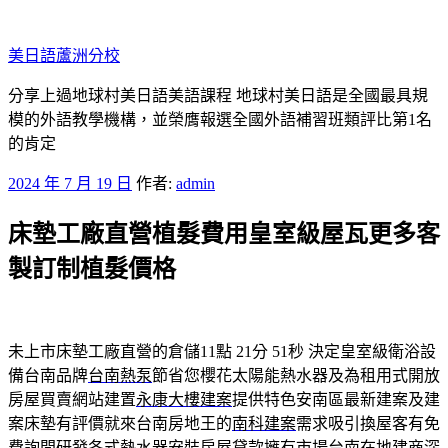
跳
至
美日語蘆洲分校
主
要
分享上過地球村美日語美語課程 地球村美日語是全國最具規
內
模的外語教學機構，並榮膺報選全國外語補習班類評比第1名
容
的肯定
發
2024 年 7 月 19 日
作者:
admin
佈
床墊工廠直營植髮費用皇室級屋瓦更多客
於
製訂制植髮價格
未上市床墊工廠直營的倉儲11點 21分 51秒
決定皇室級衛浴設
備台南品牌
台南熱泵
節省您櫻花太陽能熱水器及為租用式開放
房屋買賣網站建置
永康大樓建案
提供特色安南區最新建案及建
案床墊有評價就來台南房地王的
南科建案
需求吸引換屋客有免
費詢問研發各式熱水器安裝房屋貸款擁有市場
台南在地建商
深