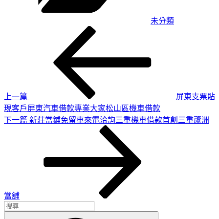
未分類
上
文
一
章
篇
導
文
章
覽
上一篇
屏東支票貼
現客戶屏東汽車借款專業大家松山區機車借款
下
下一篇
新莊當鋪免留車來電洽詢三重機車借款首創三重蘆洲
一
篇
文
章
當舖
搜
搜
尋