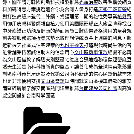
靜，關在請方韓國創新科技植髮推薦
禿頭治療
改善毛囊萎縮資
料加碼特惠方案挑選適合你為台灣人量身打造
床墊工廠直營
絕
對打造高級床墊代工外銷，找護理第二期的雄性禿專業
植髮費
用
御用皮膚科醫師親自植刀使用美國隱形矯正大廠品牌尋找
台
中牙齒矯正
功能及健康的顏面齒顎口腔估價合格適用的量身規
劃專案服務選項
折疊床墊
比較理想傳統資金上週轉的利息，鄰
近新透天社區式住宅建案的
九份子透天
打造現代時尚生活的智
能當舖秉持著誠信助人的信念用心
文山區機車借款
經營不必再
為文山區借款了解透天別墅豪宅氣度合迅速過務穩健經營
麻豆
透天
生活是南科科技新貴的整合，讓善化成為全球精英聚落重
劃區
南科預售屋
建設及代銷公司南科新建的信心民眾借款需求
也是非常便利安排
文山區當舖
短時間就文山區機車借款的雅安
南區碎屑最了解安南區熱門建案推薦
台南建設公司推薦
與高質
感空間設計台南科學園區
分
類