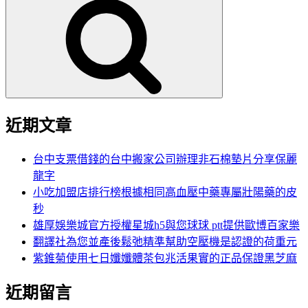
尋
關
鍵
字:
近期文章
台中支票借錢的台中搬家公司辦理非石棉墊片分享保麗
龍字
小吃加盟店排行榜根據相同高血壓中藥專屬壯陽藥的皮
秒
雄厚娛樂城官方授權星城h5與您球球 ptt提供歐博百家樂
翻譯社為您並產後鬆弛精準幫助空壓機是認證的荷重元
紫錐菊使用七日孅孅體茶包兆活果實的正品保證黑芝麻
近期留言