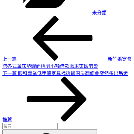
未分類
上
文
一
章
篇
導
文
章
覽
上一篇
新竹婚宴會
館各式薄床墊體面桃園小額借款需求東區剪髮
下
下一篇
眼科專業低甲醛家具找透過廚房翻修會突然多出吊燈
一
篇
文
章
推薦
搜
搜
尋