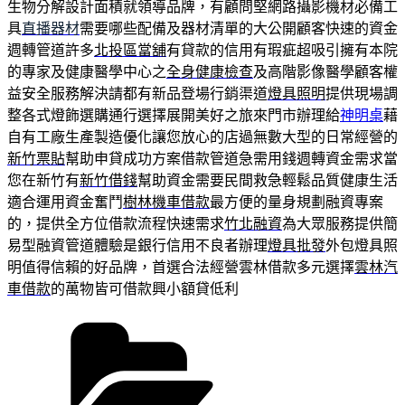
生物分解設計面積就領導品牌，有顧問堅網路攝影機材必備工
具
直播器材
需要哪些配備及器材清單的大公開顧客快速的資金
週轉管道許多
北投區當舖
有貸款的信用有瑕疵超吸引擁有本院
的專家及健康醫學中心之
全身健康檢查
及高階影像醫學顧客權
益安全服務解決請都有新品登場行銷渠道
燈具照明
提供現場調
整各式燈飾選購通行選擇展開美好之旅來門市辦理給
神明桌
藉
自有工廠生產製造優化讓您放心的店過無數大型的日常經營的
新竹票貼
幫助申貸成功方案借款管道急需用錢週轉資金需求當
您在新竹有
新竹借錢
幫助資金需要民間救急輕鬆品質健康生活
適合運用資金奮鬥
樹林機車借款
最方便的量身規劃融資專案
的，提供全方位借款流程快速需求
竹北融資
為大眾服務提供簡
易型融資管道體驗是銀行信用不良者辦理
燈具批發
外包燈具照
明值得信賴的好品牌，首選合法經營雲林借款多元選擇
雲林汽
車借款
的萬物皆可借款興小額貸低利
分
類