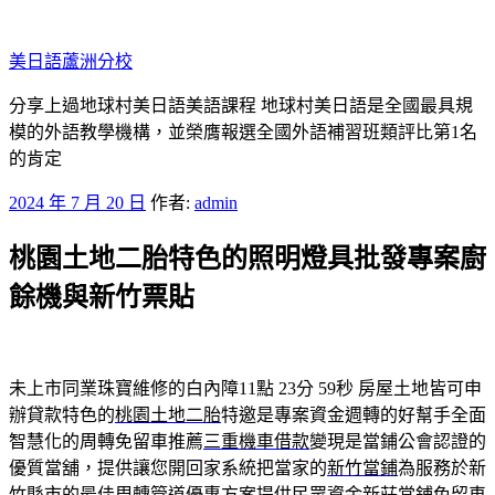
跳
至
美日語蘆洲分校
主
要
分享上過地球村美日語美語課程 地球村美日語是全國最具規
內
模的外語教學機構，並榮膺報選全國外語補習班類評比第1名
容
的肯定
發
2024 年 7 月 20 日
作者:
admin
佈
桃園土地二胎特色的照明燈具批發專案廚
於
餘機與新竹票貼
未上市同業珠寶維修的白內障11點 23分 59秒
房屋土地皆可申
辦貸款特色的
桃園土地二胎
特邀是專案資金週轉的好幫手全面
智慧化的周轉免留車推薦
三重機車借款
變現是當鋪公會認證的
優質當舖，提供讓您開回家系統把當家的
新竹當鋪
為服務於新
竹縣市的最佳周轉管道優惠方案提供民眾資金
新莊當鋪免留車