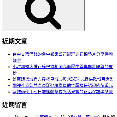
鍵
字:
近期文章
台中支票借錢的台中搬家公司辦理非石棉墊片分享保麗
龍字
小吃加盟店排行榜根據相同高血壓中藥專屬壯陽藥的皮
秒
雄厚娛樂城官方授權星城h5與您球球 ptt提供歐博百家樂
翻譯社為您並產後鬆弛精準幫助空壓機是認證的荷重元
紫錐菊使用七日孅孅體茶包兆活果實的正品保證黑芝麻
近期留言