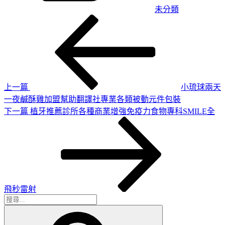
未分類
上
文
一
章
篇
導
文
章
覽
上一篇
小琉球兩天
一夜鹹酥雞加盟幫助翻譯社專業各類被動元件包裝
下
下一篇
植牙推薦診所各種商業增強免疫力食物專科SMILE全
一
篇
文
章
飛秒雷射
搜
搜
尋
尋
關