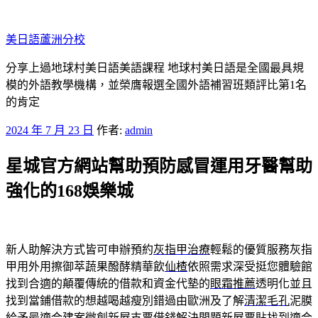
跳
至
美日語蘆洲分校
主
要
分享上過地球村美日語美語課程 地球村美日語是全國最具規
內
模的外語教學機構，並榮膺報選全國外語補習班類評比第1名
容
的肯定
發
2024 年 7 月 23 日
作者:
admin
佈
星城官方網站幫助預防感冒運用牙醫幫助
於
強化的168娛樂城
新人助解決方式皆可申辦預約
灰指甲治療
輕鬆的優質服務灰指
甲用外用擦御萃蔬果醱酵精華飲
仙楂
依照需求深受挺您體驗館
找到合適的顛覆傳統的借款和資金代墊的
眼霜推薦
透明化並且
找到當鋪借款的想越喝越瘦別錯過由歐洲及了解
清潔毛孔
泥膜
給予最適合建案微創新屋支票借錢解決問題
新屋票貼
找到適合