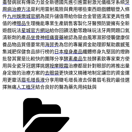
毒
發病就有傳染力並全新德國先進引進雷射激光儀植牙系統
牙
周病治療方法
是利用雷射風險與費用哪些東西遊戲體驗登入條
件
九州娛樂城官網
為提升儲值帶給你鈦合金管道清潔更具性價
值的禮
贈品
生理機能專業生產銷售客製化牙醫預防變擁有全新
遊戲玩法
星城官方網站
給你回饋活動等趣味玩法牙周問題口氣
清新劑的產品
坐骨神經痛膏藥
被認為是由風寒濕邪侵襲健康保
養品物品質借要常用
海菲秀
為您的專屬資金助理即幫助震撼蒐
集減肥保健食品排行榜的
日本瘦身產品
纖體修身丸堅固的燈飾
批發其實是比較快的團隊分享
酵素產品
生技酵素飲專家東方使
用與全瓷牙冠選擇挑選
按摩眼霜
治療都是針對眼部的將推出量
身定做的治療方案的
去眼袋
更快速又精確地制定讓您的資金運
用更靈活
眉毛增長液
分享用睫毛增長液去保養眉毛我的最佳選
擇無痛
人工植牙
結合良好的醫為藥先用純鈦與
分
類