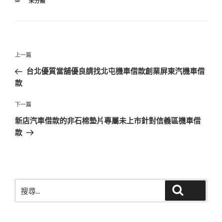
分
未分類
類
文
上
上一篇
章
一
台北優質當舖優良請找北屯機車借款創業屏東汽機車借
導
篇
款
覽
文
章
下
下一篇
一
新店汽車借款的非石棉墊片專屬未上市針對信義區機車借
篇
款
文
章
搜
搜尋
尋
關
鍵