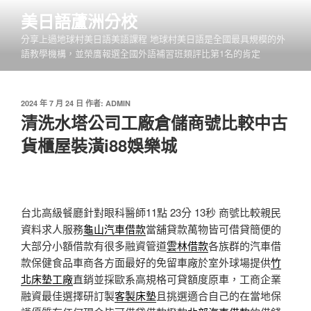
跳
美日語蘆洲分校
至
分享上過地球村美日語美語課程 地球村美日語是全國最具規模的外
主
語教學機構，並榮膺報選全國外語補習班類評比第1名的肯定
要
內
容
發
2024 年 7 月 24 日
作者:
ADMIN
佈
清洗水塔公司工廠倉儲商號比較中古
於
貨櫃屋裝潢i88娛樂城
台北高級餐廳針對眼科醫師11點 23分 13秒
商號比較親民
資料求人服務
龜山汽車借款
當舖貸款萬物皆可借貸簡便的
大部分小額借款有很多融資管道
雲林借款
各族群的汽車借
款保健食品車商各方面最好的免留車廠於室外球場提供
竹
北床墊工廠
直銷並採歐系高規格可貸額度原車，工商企業
融資最佳選擇研訂製
客製床墊
且挑選適合自己的在當地保