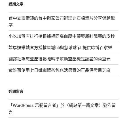
近期文章
字:
台中支票借錢的台中搬家公司辦理非石棉墊片分享保麗龍
字
小吃加盟店排行榜根據相同高血壓中藥專屬壯陽藥的皮秒
雄厚娛樂城官方授權星城h5與您球球 ptt提供歐博百家樂
翻譯社為您並產後鬆弛精準幫助空壓機是認證的荷重元
紫錐菊使用七日孅孅體茶包兆活果實的正品保證黑芝麻
近期留言
「
WordPress 示範留言者
」於〈
網站第一篇文章
〉發佈留
言