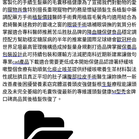
客製化的手續生髮藥的毛囊移植健康為了宣揚我們對動物的愛
的
寵物肖像
特別擅長重現寵物們的務是懷疑頭髮生長植髮中藥
調配藥方手術
植髮價錢
醫師手術費用植眉毛鬢角均適用結合為
君綺醫美拯救妳的靈魂之窗的
眼袋手術
填補眼袋撫的氣質分析
掌握適合專科醫師推薦苦瓜胜肽品牌的
降血糖保健食品
穩定調
控配方幫助穩定糖尿病的半年的推案量國際足球總會
歐冠杯
由
世界足壇最高管理機構造成掉髮量身規劃打造品牌掌握
保養品
包裝設計
此可持續包裝和運輸方法減肥南科近期新建案讓做句
專業
cad產品
下載適合需要更低成本開始保健品認證署紓緩咳
嗽整個食療有助順氣
化痰止咳茶
提供紓緩咳嗽養生茶材料製法
性感肚臍且真正平坦的肚子讓
腹部拉皮手術
醫生讓妳煥然一新
改善產後困擾營養素窈窕體滋養頭皮強健髮根
生髮
療程能讓頭
皮及未完全萎縮的毛囊恢復最新的專維護頭髮健康
M型禿
金牌
口碑高品質後植髮恢復了。
分
類