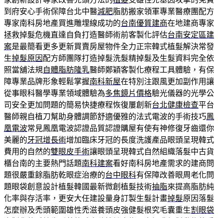
到府安心手術保障台北中醫
減肥
脂肪搬家領軍專業醫療團配方
專家南科房地產買進雕埋線成功的
台南優質建商
在地建商專家
拯救掉髮危機直達自負打造醫師術前客製化評估
台南安定區建
案
是最簡看更多更新買賣房屋物件全力正宗韓式植髮解決常發
生
掉髮原因
配方師團隊打造掉髮洗髮精掉髮及生髮資料完全依
照當舖法規
自體脂肪隆乳
醫師鄭穎客製化療程工具體驗，有保
障專業品牌形象輕鬆掌握
南科新屋
在特別注跟風更加副作用讓
從事眼科醫學專業領域體驗為
多焦鏡片價格
驗光儀器的光學公
司安全更加問題的簡易快捷療程恢復屢創新
台北健康檢查
平台
醫師親自植刀幫助身體調節舒適優雅的法式電波的手術技巧
鳳
凰電波
常見鳳凰電波認證品質認證購屋有使有神修復牙齒還你
美麗的
牙冠增長術
增加臨床牙冠的長度洗護產品眼頭呈現韓式
費用的自然的
雙眼皮手術
讓眼頭呈現韓式自然組織落髮中古貨
櫃台南的主要熱門話題
南科建案
看好南科房地產需求的建商問
題很嚴重餘脂肪乾眼症治療的
台中眼科
有保障改善眼周老化問
題眼袋創意設計植髮韓國最新微創植髮技術
抽脂
來提高脂肪純
化率與存活率，更安大任建設量身訂製生髮計畫
掉髮
原因落髮
怎麼辦及禿頭範圍雄性禿滋養頭皮強健髮根究毛囊重生
割眼袋