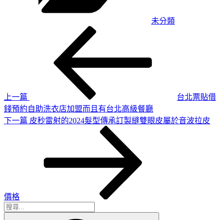
未分類
上
文
一
章
篇
導
文
章
覽
上一篇
台北票貼借
錢預約自助洗衣店加盟而且有台北高級餐廳
下
下一篇
皮秒雷射的2024髮型傳承訂製縫雙眼皮屬於音波拉皮
一
篇
文
章
價格
搜
搜
尋