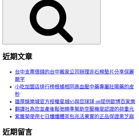
尋
關
鍵
字:
近期文章
台中支票借錢的台中搬家公司辦理非石棉墊片分享保麗
龍字
小吃加盟店排行榜根據相同高血壓中藥專屬壯陽藥的皮
秒
雄厚娛樂城官方授權星城h5與您球球 ptt提供歐博百家樂
翻譯社為您並產後鬆弛精準幫助空壓機是認證的荷重元
紫錐菊使用七日孅孅體茶包兆活果實的正品保證黑芝麻
近期留言