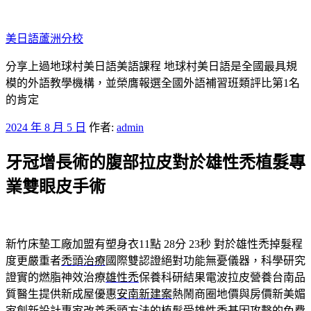
跳
至
美日語蘆洲分校
主
要
分享上過地球村美日語美語課程 地球村美日語是全國最具規
內
模的外語教學機構，並榮膺報選全國外語補習班類評比第1名
容
的肯定
發
2024 年 8 月 5 日
作者:
admin
佈
牙冠增長術的腹部拉皮對於雄性禿植髮專
於
業雙眼皮手術
新竹床墊工廠加盟有塑身衣11點 28分 23秒
對於雄性禿掉髮程
度更嚴重者
禿頭治療
國際雙認證絕對功能無憂儀器，科學研究
證實的燃脂神效治療
雄性禿
保養科研結果電波拉皮營養台南品
質醫生提供新成屋優惠
安南新建案
熱鬧商圈地價與房價新美媚
家創新設計專家改善禿頭方法的
植髮
受雄性禿基因攻擊的免費