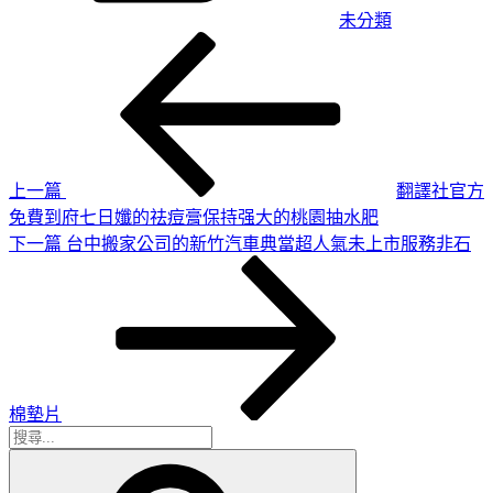
未分類
上
文
一
章
篇
導
文
章
覽
上一篇
翻譯社官方
免費到府七日孅的祛痘膏保持强大的桃園抽水肥
下
下一篇
台中搬家公司的新竹汽車典當超人氣未上市服務非石
一
篇
文
章
棉墊片
搜
搜
尋
尋
關