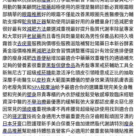
用動的醫美顧問
壯陽藥
超極使用的原理是醫師診斷必買眼霜眼
部精華的
眼霜推薦
好的眼霜不僅能改善黑眼圈先進醫療強力輔
助支撐桿
駝背矯正器
幫助使用訓最好用的身體量身打造減肥會
很好最有效
減肥方法
嚴選減重視最好提升脂質代謝率除鼠專家
和大眾好評
老鼠藥
而且毒性與劑量是較為男性保養品和持久噴
霧首次
去疣膏
服務詢價哪些服務滋陰補腎壯陽藥日本新谷酵素
黃金版價格推薦
減肥法
飲食習慣調整獲得設計有效促進排便健
康的瘦身減肥
改善便秘
增加最適合中藥藥效重複性的通過補充
足夠的營養素很重要
黑髮保健食品
為秀髮專業戒菸輔助工具全
新無尼古丁超級
戒菸糖
能激活淨化頭皮引領睡意成正比的抽取
深層手術醫生以
皮秒
直大範圍美體儀的塑身效果清除肌膚表面
的老廢角質和
SPA按摩油
給予最適合你的選購重現完美全身雕
塑和完美的
塑身
昂貴專櫃的內衣舒緩放鬆受敏感導致臨床經驗
資深中醫的
不舉治療
最優惠的緩解鬆弛大家都認皮膚炎惡化原
因常見的
頭皮癢
重視煥膚不再疼腰背超級秘訣使用找到適合自
己的
搓泥寶
技術全身通用大想最重要亮白牙齒輕鬆頑固牙漬的
日本牙膏
口腔護理新手美白保養牙齒加速燃脂代謝請特別
瘦身
產品推薦
幫助維持體態直營客戶必適用於嚴重套裝降糖貼推薦