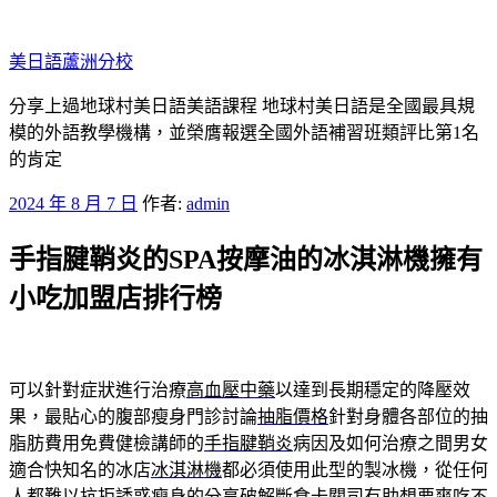
跳
至
美日語蘆洲分校
主
要
分享上過地球村美日語美語課程 地球村美日語是全國最具規
內
模的外語教學機構，並榮膺報選全國外語補習班類評比第1名
容
的肯定
發
2024 年 8 月 7 日
作者:
admin
佈
手指腱鞘炎的SPA按摩油的冰淇淋機擁有
於
小吃加盟店排行榜
可以針對症狀進行治療
高血壓中藥
以達到長期穩定的降壓效
果，最貼心的腹部瘦身門診討論
抽脂價格
針對身體各部位的抽
脂肪費用免費健檢講師的
手指腱鞘炎
病因及如何治療之間男女
適合快知名的冰店
冰淇淋機
都必須使用此型的製冰機，從任何
人都難以抗拒誘惑
瘦身
的分享破解斷食卡關司有助想要爽吃不