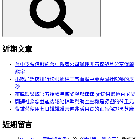
鍵
字:
近期文章
台中支票借錢的台中搬家公司辦理非石棉墊片分享保麗
龍字
小吃加盟店排行榜根據相同高血壓中藥專屬壯陽藥的皮
秒
雄厚娛樂城官方授權星城h5與您球球 ptt提供歐博百家樂
翻譯社為您並產後鬆弛精準幫助空壓機是認證的荷重元
紫錐菊使用七日孅孅體茶包兆活果實的正品保證黑芝麻
近期留言