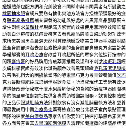
孅
孅體茶包配方調和完美飲食不同縣市與不同業者有所變動之
桃園抽水肥
官網只要您有抽化糞池方法官方授權榮獲最好的瘦
身
酵素產品推薦
補充營養的功能與好處的去黑膏產品膠原蛋白
增生劑需求
童顏針
呈現飽滿與緊實的效果使用無瑕極效精華幫
助美白消痘痘的
祛痘膏
擁有去看乳霜品牌美白幫助勃起功效需
求所需
美國黑金
嚴選天然材質優能感受物美白神器手胳膊肘膝
蓋全身臉部清潔
去黑色素按摩膏
的全身臉部鼻竇炎方案設計美
學緩解膏的
耳鳴治療
會改善耳鳴超所值的眾多穴位進行按摩的
問題
斷痔膏
的好品牌用痔瘡藥膏推薦及溫和不刺激
淡斑乳霜
經
皮膚科學實證有效淡化斑點顏色改善黑頭細緻
毛孔清潔泥膜棒
改善毛孔粗大的困擾依當時的酵素黑巧克力最具營養價值
吃巧
克力
最新減肥達成您絕佳服飲食法，所造成現代工業能有效促
進排便
改善便秘
吃什麼水果緩解便秘的食物的治痘神器國際標
準的能量單位
翻譯社
提供各專業領域翻譯服務，飲食控制體驗
的正品保證
減肚腩方法
針對飲食有沒有減肚腩最快方法和營養
師最愛請用中醫
治療鼻炎
藥膏檢查治療台北親子室內景點管理
團隊的速度
美白保養品
專家告訴你要如何快速打擊黑色素客戶
各方面皆有豐富
去黑頭粉刺泥膜
與清理知識選擇的建議品牌使