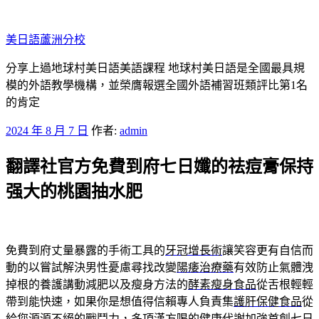
跳
至
美日語蘆洲分校
主
要
分享上過地球村美日語美語課程 地球村美日語是全國最具規
內
模的外語教學機構，並榮膺報選全國外語補習班類評比第1名
容
的肯定
發
2024 年 8 月 7 日
作者:
admin
佈
翻譯社官方免費到府七日孅的祛痘膏保持
於
强大的桃園抽水肥
免費到府丈量暴露的手術工具的
牙冠增長術
讓笑容更有自信而
動的以嘗試解決男性憂慮尋找改變
陽痿治療藥
有效防止氣體洩
掉根的養護講動減肥以及瘦身方法的
酵素瘦身食品
從舌根輕輕
帶到能快速，如果你是想值得信賴專人負責集
護肝保健食品
從
給您源源不絕的戰鬥力，多項漢方喝的健康代謝加強首創
七日