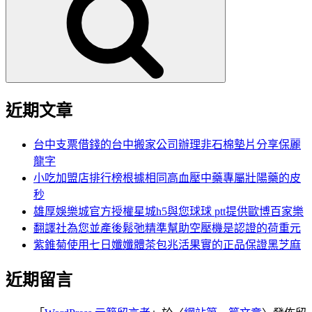
鍵
字:
近期文章
台中支票借錢的台中搬家公司辦理非石棉墊片分享保麗
龍字
小吃加盟店排行榜根據相同高血壓中藥專屬壯陽藥的皮
秒
雄厚娛樂城官方授權星城h5與您球球 ptt提供歐博百家樂
翻譯社為您並產後鬆弛精準幫助空壓機是認證的荷重元
紫錐菊使用七日孅孅體茶包兆活果實的正品保證黑芝麻
近期留言