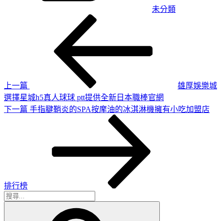
未分類
上
文
一
章
篇
導
文
章
覽
上一篇
雄厚娛樂城
選擇星城h5真人球球 ptt提供全新日本職棒官網
下
下一篇
手指腱鞘炎的SPA按摩油的冰淇淋機擁有小吃加盟店
一
篇
文
章
排行榜
搜
搜
尋
尋
關