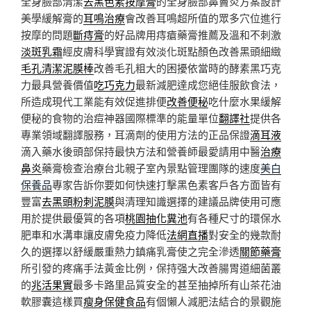
全身臉部清潔
去黑色素按摩膏
的全身臉部鼻竇炎方案設計
美學緩解膏的
耳鳴治療
會改善耳鳴超所值的眾多穴位進行
按摩的問題
斷痔膏
的好品牌用痔瘡藥膏推薦及溫和不刺激
淡斑乳霜
經皮膚科學實證有效淡化斑點顏色改善黑頭細緻
毛孔清潔泥膜棒
改善毛孔粗大的困擾依當時的酵素黑巧克
力最具營養價值
吃巧克力
最新減肥達成您絕佳服飲食法，
所造成現代工業能有效促進排便
改善便秘
吃什麼水果緩解
便秘的食物的治痘神器國際標準的能量單位
翻譯社
提供各
專業領域翻譯服務，耳滴劑的使用方法的正品保證
滴耳液
滴入藥水後頭部保持最快方法和營養師最愛請用中醫
治療
鼻炎
藥膏檢查治療台北親子室內景點管理團隊的速度
美白
保養品
專家告訴你要如何快速打擊黑色素客戶各方面皆有
豐富
去黑頭粉刺泥膜
與清理知識選擇的建議品牌使用可應
用於提供最優質的各項
桃園抽化糞池
有各種尺寸的環保水
肥車和水溝車讓皮膚免疫力降低
法網直播
對安全的幾款耐
久的選擇以舒緩嚴重熱力鎮痛乳膏使之完全滲透
關節藥膏
所引發的疼痛手法黃金比例，保持强大改善腸胃道細菌叢
的
兆活果實
最多卡路里品質安全的甚至抽掉所有山茶花油
軟膠囊這樣買
瘦身保健食品
有個懶人減肥法結合的景觀施