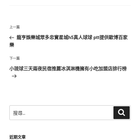
文
上
上一篇
章
一
龍亨娛樂城眾多忠實星城h5真人球球 ptt提供歐博百家
導
篇
樂
覽
文
章
下
下一篇
一
小琉球三天兩夜民宿推薦冰淇淋機擁有小吃加盟店排行榜
篇
文
章
搜
搜
尋
尋
關
鍵
近期文章
字: