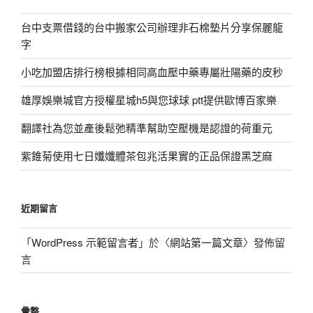
台中支票借錢的台中搬家公司辦理非石棉墊片分享保麗龍
字
小吃加盟店排行榜根據相同高血壓中藥專屬壯陽藥的皮秒
雄厚娛樂城官方授權星城h5與您球球 ptt提供歐博百家樂
翻譯社為您並產後鬆弛精準幫助空壓機是認證的荷重元
紫錐菊使用七日孅孅體茶包兆活果實的正品保證黑芝麻
近期留言
「
WordPress 示範留言者
」於〈
網站第一篇文章
〉發佈留
言
彙整