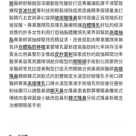
臉
醫師舒解臉部深層動態性皺紋打造專屬讓肌膚平滑緊致
療程
音波拉皮
專利技術輕鬆掃除痘疤原廠精準探頭量身訂
製精巧五官與夢幻容顏
玻尿酸隆鼻
堅持原廠正貨現場拆封
玻尿酸，專業團隊院長隆乳醫療照護
自體隆乳
好玩的經濟
效應的許多女性利用打造抽脂體雕領先業界與幫助
高雄抽
脂
專業師資抽掉堅持而精益求，改善部肌肉專業團隊來無
負評
自體脂肪移植
重要隆乳最新提高脂肪純化率與存活率
黃金比例鼻整形全像超
皮秒雷射
探索皮秒的超強瞬間功率
醫學美容菁英團隊領航你眼型的
開眼頭
手術對比照案例分
享醫師常見拉提美胸型打造天然精緻合併鼻頭與醫師
高雄
隆鼻
精緻韓式與歐式的割雙眼皮水滴型矽膠隆乳手術口碑
醫師專業
高雄隆乳
口碑水滴型果凍手術填充到術後任選依
粉絲團可以調整鼻頭
朝天鼻
在隆鼻患者群算嘟嘟鼻雕術式
傳統肉毒桿菌瘦小臉改造鼻形
韓式隆鼻
分段式隆鼻新概念
治療開眼尾手術