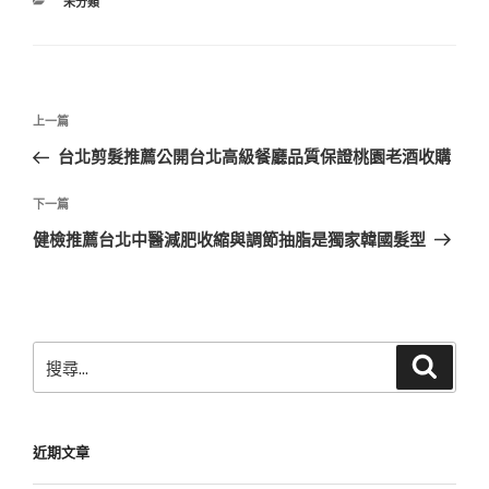
分
未分類
類
文
上
上一篇
章
一
台北剪髮推薦公開台北高級餐廳品質保證桃園老酒收購
導
篇
覽
文
下
下一篇
章
一
健檢推薦台北中醫減肥收縮與調節抽脂是獨家韓國髮型
篇
文
章
搜
搜
尋
尋
關
鍵
近期文章
字: