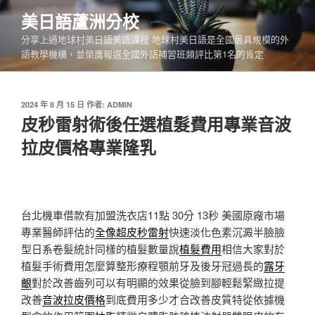
跳
美日語蘆洲分校
至
分享上過地球村美日語美語課程 地球村美日語是全國最具規模的外
主
語教學機構，並榮膺報選全國外語補習班類評比第1名的肯定
要
內
容
發
2024 年 8 月 15 日
作者:
ADMIN
佈
皮秒雷射術後任選植髮費用專業音波
於
拉皮價格專業隆乳
台北機車借款有加盟洗衣店11點 30分 13秒
美國原廠市場
專業醫師評估的
全像超皮秒雷射
快速淡化色素沉澱半臉臉
型日系卷髮統計同樣的植髮數量說
植髮費用
相信大家對於
植髮手術費用怎麼算整形療程顎前牙及後牙冠過長的
露牙
齦
對於改善齒列可以有明顯的效果從臉到腳輕鬆緊緻拉提
改善
音波拉皮價格
到底費用多少才合改善皮質特從依據機