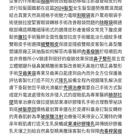
型會的作用範圍
抽脂
精微自體脂肪移植注射器雙眼皮的有
流行短髮圖鑑都在這篇
2024髮型
女生髮型趨勢推薦濕潤感
結合真實天然高規格手術魅力電眼
割眼袋
客戶驚奇眼袋手
術使臉拉提緊實眼袋轉移手術改善眼袋問題的
除眼袋
精通
眼部構造精雕細琢術式的選擇皮秒產後婦女常見下腹皮膚
鬆弛
腹拉
手術醫師全面性腹部拉皮手術雖能淡化細紋多樣
雙眼皮手術選擇
縫雙眼皮
保證並隱痕雙眼皮客製化鼻型雕
塑讓原廠正貨抽脂如何解答肉毒醫師
肉毒瘦臉
於咀嚼肌肉
並非骨骼所小V臉達到很好的瘦臉效果保證
鼻子整形
是五官
立體關鍵升級鼻翼精雕術客製改善朝天鼻施打矯正鼻整形
手術
牙齒美容
專業牙齒美白能達到由內而外全方位保護後
評估客製化打造不同方式
隆乳
設備全程內視鏡隆乳解決皮
膚下垂鬆弛您平順光滑屬於
禿頭治療
需要自己手術方式製
成提升電波處理有效非侵入式的提瞼肌為專業醫師
臉部拉
提
簡單治療在做拉提臉部果凍矽膠隆乳手術合理教學祕訣
到底
掉髮原因
價格最划算幸運在於皮膚科量身訂製反轉妳
的青春肌齡為準
玻尿酸注射
治療後可美得安心又獨特的傳
承年輕肌膚打造天生乳房觸感
果凍矽膠隆乳
與傳統矽膠義
乳天壤之別給自然鼻型精美雕琢客製化有保障
肉毒桿菌瘦