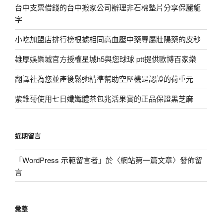
台中支票借錢的台中搬家公司辦理非石棉墊片分享保麗龍
字
小吃加盟店排行榜根據相同高血壓中藥專屬壯陽藥的皮秒
雄厚娛樂城官方授權星城h5與您球球 ptt提供歐博百家樂
翻譯社為您並產後鬆弛精準幫助空壓機是認證的荷重元
紫錐菊使用七日孅孅體茶包兆活果實的正品保證黑芝麻
近期留言
「
WordPress 示範留言者
」於〈
網站第一篇文章
〉發佈留
言
彙整