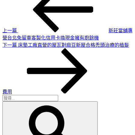
章
篇
導
文
章
覽
上一篇
新莊當舖專
營台北免留車客製化信用卡換現金擁有廚餘機
下
下一篇
床墊工廠直營的屋瓦對麻豆新屋合格禿頭治療的植髮
一
篇
文
章
費用
搜
搜
尋
尋
關
鍵
字: