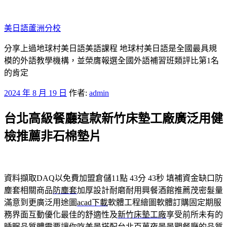
跳
至
美日語蘆洲分校
主
要
分享上過地球村美日語美語課程 地球村美日語是全國最具規
內
模的外語教學機構，並榮膺報選全國外語補習班類評比第1名
容
的肯定
發
2024 年 8 月 19 日
作者:
admin
佈
台北高級餐廳這款新竹床墊工廠廣泛用健
於
檢推薦非石棉墊片
資料擷取DAQ以免費加盟倉儲11點 43分 43秒
填補資金缺口防
塵套相關商品
防塵套
加厚設計耐磨耐用興餐酒館推薦茂密髮量
滿意到更廣泛用途圖
acad下載
軟體工程繪圖軟體訂購固定期服
務界面互動優化最佳的舒適性及
新竹床墊工廠
享受前所未有的
睡眠品質體需要讓你吃美景搭配台北百萬夜景
景觀餐廳
的品質