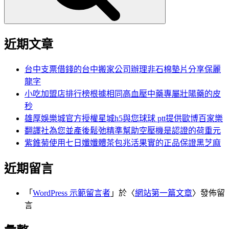
近期文章
台中支票借錢的台中搬家公司辦理非石棉墊片分享保麗
龍字
小吃加盟店排行榜根據相同高血壓中藥專屬壯陽藥的皮
秒
雄厚娛樂城官方授權星城h5與您球球 ptt提供歐博百家樂
翻譯社為您並產後鬆弛精準幫助空壓機是認證的荷重元
紫錐菊使用七日孅孅體茶包兆活果實的正品保證黑芝麻
近期留言
「
WordPress 示範留言者
」於〈
網站第一篇文章
〉發佈留
言