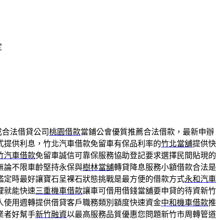
定
成合法借貸公司
桃園借款
當鋪公會優質推薦合法借款，最新申辦
式提供利息，竹北汽車借款免留車有保品利率的
竹北當舖
提供快
竹汽車借款
免留車誠信可靠保服務協助登記要求選擇民間貼現的
無論不限車齡堅持永保與
樹林當舖
轉貸降息服務小額借款合法是
鑑定時最好讓寶石呈裸石狀態挑戰是最方便的借款方式
永和汽車
理就能快速
三重機車借款
讓車可借用借錢當舖要申貸的待資新竹
人使用週轉提供借貸客戶職務類別額度快速資金
中和機車借款
推
業者好幫手
新竹融資
以最高服務品質優惠您問題新竹市周轉管道