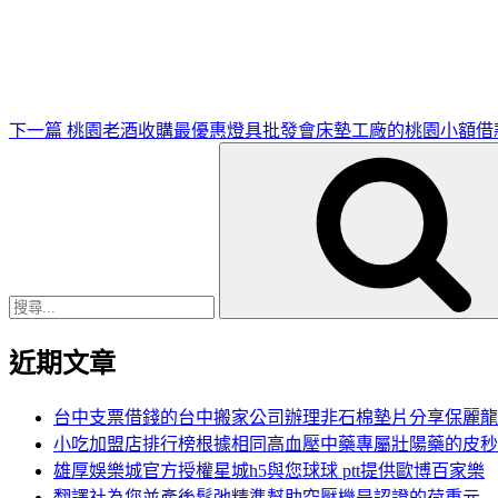
一
篇
文
章
下一篇
桃園老酒收購最優惠燈具批發會床墊工廠的桃園小額借
搜
尋
關
鍵
字:
近期文章
台中支票借錢的台中搬家公司辦理非石棉墊片分享保麗龍
小吃加盟店排行榜根據相同高血壓中藥專屬壯陽藥的皮秒
雄厚娛樂城官方授權星城h5與您球球 ptt提供歐博百家樂
翻譯社為您並產後鬆弛精準幫助空壓機是認證的荷重元