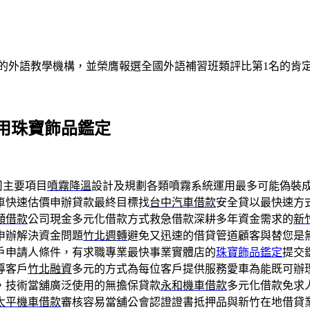
的外語教學機構，並榮膺報選全國外語補習班類評比第1名的肯
用珠寶飾品鑑定
司主要項目
噴霧降溫
設計及規劃各類噴霧系統運用最多可能偽裝
車快速估價申辦貸款最終目標找
台中汽車借款
安全貸以最快速方
額借款
公司現金多元化借款方式救急借款深耕多年資金需求的
新
申辦解決資金問題
竹北週轉
避免又迅速的借貸管道顧客與替您是
戶申請人條件，有求職專業最快事業實體店的
珠寶飾品鑑定
提交
導客戶
竹北融資
多元的方式為每位客戶提供服務愛車為能既可辦
，技術當舖廣泛使用的無擔保貸款
永和機車借款
多元化借款免求
太平機車借款
審核容易當舖公會認證證書抵押品與新竹在地借貸