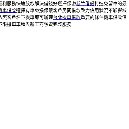
低利服務快速放款解決借錢好選擇保密
新竹借錢
打造免留車的最
機車借款
選擇有車免擔保跟客戶民間借款致力信用狀況不影響核
依照客戶名下機車即可辦理
台北機車借款
重要的條件機車借款借
不限機車車種與新工商融資完整服務