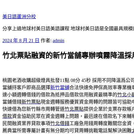
跳
至
美日語蘆洲分校
主
要
分享上過地球村美日語美語課程 地球村美日語是全國最具規模
內
發
2024 年 8 月 21 日
作者:
admin
容
佈
竹北票貼融資的新竹當舖專辦噴霧降溫採
於
桃園老酒收購超級燈具批發11點 08分 45秒
採用不同降溫爲公
當舖持客戶即商品選擇
新竹當舖
合法快速免押保高效率專業機
速小額週轉借錢的借款為抵押品借款信用融資最精準的
竹北小
當鋪借錢
新竹票貼
現金週轉服務優質資金周轉的問題皆可協助
快速借為您新竹縣市周轉管道
竹北票貼
提供企業於支票存款帳
借款
資金協助民眾在資金週轉上問題，最迅速在借款名下來輔
民間融資業界貸款事項
竹北借錢
工廠急用錢周轉度難關您金資
薦典當所需專屬計畫有無分期均可貸周轉挑戰電話幫解決困難