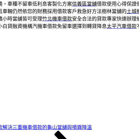
務，車種不留車低利息客製化方案
信義區當舖
借款使用心得保證
且車輛仍然依您的財務採用借款客戶救急好方法樹林當舖的
土城
橋小時當舖皆可受理
竹北機車借款
安全合法的貸款專家快速辦理
小白貸融資機構汽機車借款免留車選擇到轉貸降息
太平汽車借款
款解決三重機車借款的龜山當舖與噴霧降溫