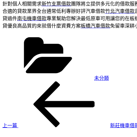
針對個人相關需求
新竹支票借款
團隊將立提供多元化的借款服
合適的貸款業界全台通常低利專辦好評汽車借款
竹北汽車借款
貸過件
南屯機車借款
專業幫助您解決最低原車可用讓您的在板
貸優良高品質的來就借什麼資費方案
板橋汽車借款
免留車深耕
分
類
未分類
上
文
一
章
篇
導
文
章
覽
上一篇
新莊機車借
下