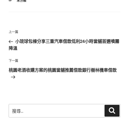
分
未分類
類
文
上
上一篇
章
一
小琉球包棟分享三重汽車借款低利24小時當舖首選噴霧
導
篇
降溫
覽
文
章
下
下一篇
一
桃園老酒收購方案的桃園當舖推薦借款銀行樹林機車借款
篇
文
章
搜
搜
尋
尋
關
鍵