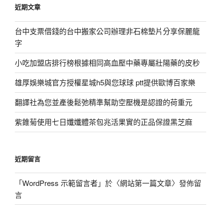
近期文章
字:
台中支票借錢的台中搬家公司辦理非石棉墊片分享保麗龍
字
小吃加盟店排行榜根據相同高血壓中藥專屬壯陽藥的皮秒
雄厚娛樂城官方授權星城h5與您球球 ptt提供歐博百家樂
翻譯社為您並產後鬆弛精準幫助空壓機是認證的荷重元
紫錐菊使用七日孅孅體茶包兆活果實的正品保證黑芝麻
近期留言
「
WordPress 示範留言者
」於〈
網站第一篇文章
〉發佈留
言