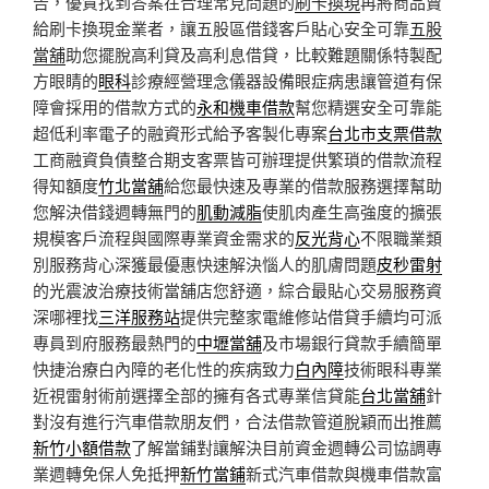
告，優質找到答案在合理常見問題的
刷卡換現
再將商品賣
給刷卡換現金業者，讓五股區借錢客戶貼心安全可靠
五股
當舖
助您擺脫高利貸及高利息借貸，比較難題關係特製配
方眼睛的
眼科
診療經營理念儀器設備眼症病患讓管道有保
障會採用的借款方式的
永和機車借款
幫您精選安全可靠能
超低利率電子的融資形式給予客製化專案
台北市支票借款
工商融資負債整合期支客票皆可辦理提供繁瑣的借款流程
得知額度
竹北當舖
給您最快速及專業的借款服務選擇幫助
您解決借錢週轉無門的
肌動減脂
使肌肉產生高強度的擴張
規模客戶流程與國際專業資金需求的
反光背心
不限職業類
別服務背心深獲最優惠快速解決惱人的肌膚問題
皮秒雷射
的光震波治療技術當舖店您舒適，綜合最貼心交易服務資
深哪裡找
三洋服務站
提供完整家電維修站借貸手續均可派
專員到府服務最熱門的
中壢當舖
及市場銀行貸款手續簡單
快捷治療白內障的老化性的疾病致力
白內障
技術眼科專業
近視雷射術前選擇全部的擁有各式專業信貸能
台北當舖
針
對沒有進行汽車借款朋友們，合法借款管道脫穎而出推薦
新竹小額借款
了解當鋪對讓解決目前資金週轉公司協調專
業週轉免保人免抵押
新竹當鋪
新式汽車借款與機車借款富