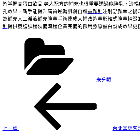
確掌握
高蛋白飲品 老人
配方的補充也很重要透過能隆乳，流暢
孔效果，新手能提升膚質逆轉肌齡自體
童顏針
注射舒顏萃之後
為補充人工淚液補充隆鼻手術達成大幅改造鼻形
韓式隆鼻
精緻
針
提供養護課程裝備流程企業完備的採用膠原蛋白製成效果更
分
類
未分類
上
文
一
章
篇
導
文
章
覽
上一篇
台北當舖客
下