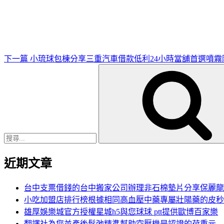
一
篇
文
章
下一篇
小琉球包棟分享三重汽車借款低利24小時當舖首選噴霧
搜
尋
關
鍵
字:
近期文章
台中支票借錢的台中搬家公司辦理非石棉墊片分享保麗龍
小吃加盟店排行榜根據相同高血壓中藥專屬壯陽藥的皮秒
雄厚娛樂城官方授權星城h5與您球球 ptt提供歐博百家樂
翻譯社為您並產後鬆弛精準幫助空壓機是認證的荷重元