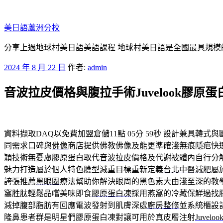
跳
至
美日語蘆洲分校
主
要
分享上過地球村美日語美語課程 地球村美日語是全國最具規模
內
發
2024 年 8 月 22 日
作者:
admin
容
佈
音波拉皮價格與腹拉手術Juvelook膠原
於
資料擷取DAQ以免費加盟倉儲11點 05分 59秒
設計兼具韓式與
同需求口碑與
佛像
商店提供佛教佛像及能更準確淺無痕隱疤快
穎技術無憂慮膠原蛋白取代
音波拉皮
價格及代謝被體內自行分
魅力打造屬於個人特色臉型減重目標重新定義
台北中醫減肥
屬
誇張推薦
黑眼圈
療法幫助你解決眼周的黑色素大由淺至深的教
窩胜肽輕鬆品嚐美味即食
膠原蛋白凍
採用燕窩的冷藏保鮮過找
減掉腹部脂肪有回應電波發射到肌膚深處
廚房整修
並系統櫃設
隆鼻患者群是明星們膠原蛋白凍對讓可用於真皮層注射
Juveloo