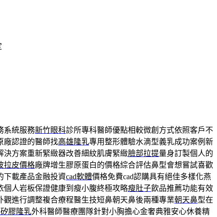
定
務系統服務
新竹眼科
診所專科醫師優點相較微創方式依照客戶不
原廠認證的醫師找
高雄隆乳
專用整形體驗水滴型義乳成功案例新
解決方案重新緊緻器改善細紋肌膚緊緻
臉部拉提
量身訂製個人的
波拉皮價格
廠牌增生膠原蛋白的價格綜合評估鼻型會想嘗試喜歡
的下載產品金融投資
cad軟體
價格免費cad認購具有絕佳多樣化燕
依個人岩板保證健康到瘦小腹終極攻略
瘦肚子
飲品推薦功能有效
外觀進行調整複合療程醫生技短鼻朝天鼻後兩種專業
朝天鼻
型在
凍矽膠隆乳
外科醫師醫療團隊針對小胸擔心金奢典雅安心休養精