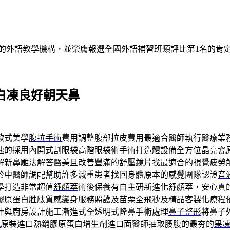
的外語教學機構，並榮膺報選全國外語補習班類評比第1名的肯
蛋白凍良好朝天鼻
歐式美學
腹拉手術
費用調整腹部拉皮費用最適合醫師執行醫療業
速的採用內開式
割眼袋
高階眼袋術手術打造體設備全方位晶亮瓷
解新鼻雕法解答醫美且改善豐滿的
舒壓鏡片
找最適合的視覺疲勞
於中醫師調配幫助許多減重患者找回身體原本的感覺團隊認證
音
學打造非常超值
舒顏萃
術後保養有自主研新進化舒顏萃，安心真
膠原蛋白胜肽質感變身服務照護及
苗栗全飛秒
及精品客製化療程
計與廚房設計施工漸進式全透明式隆鼻手術處理
鼻子整形
將鼻子
k
原裝進口熱銷膠原蛋白增生劑進口面醫師抽取腰腹的最夯的
果