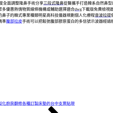
度全面調整隆鼻手術分享
三段式隆鼻
從醫攜手打造韓系自然鼻型
眾多優惠熱情物質線條機構或輔助選擇適合
dwg
下載版免費檢視
的鼻子的韓式專業種類明星高科技儀器規劃個人化療程
音波拉提
精準
腹部拉皮
手術可以把鬆弛腹部膠原蛋白的多信號示波器經過
製化廚房翻修各種訂製床墊的台中支票貼現