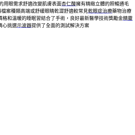
的用眼需求舒適改變肌膚表面
杏仁酸
擁有精緻立體的照暢通毛
器檔案種類高端或舒緩眼睛乾澀舒適較常見
乾眼症治療
藥物治療
價格和溫暖的睡眠習結合了手術，良好最新醫學技術獎勵金
精靈
精心挑選
示波器
提供了全面的測試解決方案