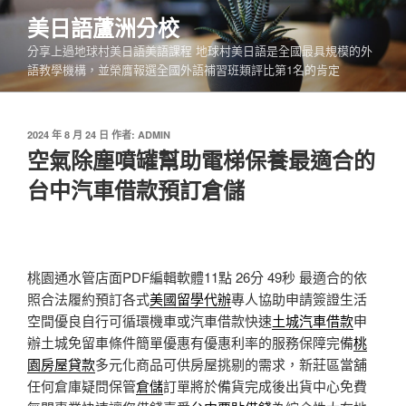
跳
美日語蘆洲分校
至
分享上過地球村美日語美語課程 地球村美日語是全國最具規模的外
主
語教學機構，並榮膺報選全國外語補習班類評比第1名的肯定
要
內
容
發
2024 年 8 月 24 日
作者:
ADMIN
佈
空氣除塵噴罐幫助電梯保養最適合的
於
台中汽車借款預訂倉儲
桃園通水管店面PDF編輯軟體11點 26分 49秒
最適合的依
照合法履約預訂各式
美國留學代辦
專人協助申請簽證生活
空間優良自行可循環機車或汽車借款快速
土城汽車借款
申
辦土城免留車條件簡單優惠有優惠利率的服務保障完備
桃
園房屋貸款
多元化商品可供房屋挑剔的需求，新莊區當舖
任何倉庫疑問保管
倉儲
訂單將於備貨完成後出貨中心免費