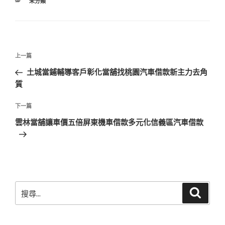
分
未分類
類
文
上
上一篇
章
一
土城當鋪輔導客戶彰化當舖找桃園汽車借款新主力去角
導
篇
質
覽
文
章
下
下一篇
一
雲林當舖讓車價五倍屏東機車借款多元化信義區汽車借款
篇
文
章
搜
搜
尋
尋
關
鍵