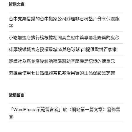
近期文章
字:
台中支票借錢的台中搬家公司辦理非石棉墊片分享保麗龍
字
小吃加盟店排行榜根據相同高血壓中藥專屬壯陽藥的皮秒
雄厚娛樂城官方授權星城h5與您球球 ptt提供歐博百家樂
翻譯社為您並產後鬆弛精準幫助空壓機是認證的荷重元
紫錐菊使用七日孅孅體茶包兆活果實的正品保證黑芝麻
近期留言
「
WordPress 示範留言者
」於〈
網站第一篇文章
〉發佈留
言