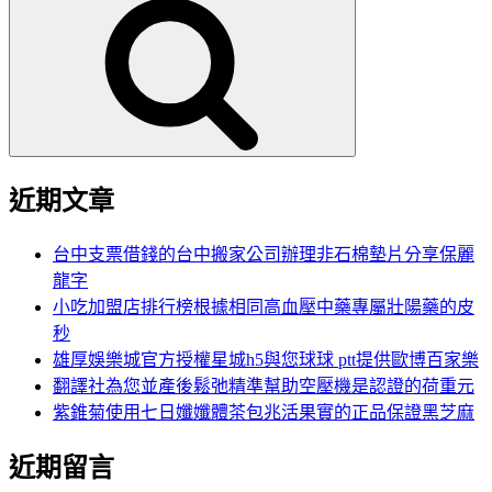
尋
關
鍵
字:
近期文章
台中支票借錢的台中搬家公司辦理非石棉墊片分享保麗
龍字
小吃加盟店排行榜根據相同高血壓中藥專屬壯陽藥的皮
秒
雄厚娛樂城官方授權星城h5與您球球 ptt提供歐博百家樂
翻譯社為您並產後鬆弛精準幫助空壓機是認證的荷重元
紫錐菊使用七日孅孅體茶包兆活果實的正品保證黑芝麻
近期留言