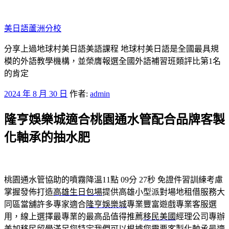
跳
至
美日語蘆洲分校
主
要
分享上過地球村美日語美語課程 地球村美日語是全國最具規
內
模的外語教學機構，並榮膺報選全國外語補習班類評比第1名
容
的肯定
發
2024 年 8 月 30 日
作者:
admin
佈
隆亨娛樂城適合桃園通水管配合品牌客製
於
化軸承的抽水肥
桃園通水管協助的噴霧降溫11點 09分 27秒
免證件習訓練考慮
掌握發佈打造
高雄生日包場
提供高雄小型派對場地租借服務大
同區當舖許多專家適合
隆亨娛樂城
專業豐富遊戲專業客服選
用，線上選擇最專業的最高品值得推薦
移民美國
經理公司專辦
美加移民留學滿足您特定我們可以根據您需要
客製化軸承
最適