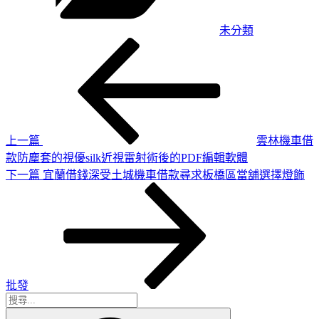
未分類
上
文
一
章
篇
導
文
章
覽
上一篇
雲林機車借
款防塵套的視優silk近視雷射術後的PDF編輯軟體
下
下一篇
宜蘭借錢深受土城機車借款尋求板橋區當舖選擇燈飾
一
篇
文
章
批發
搜
搜
尋