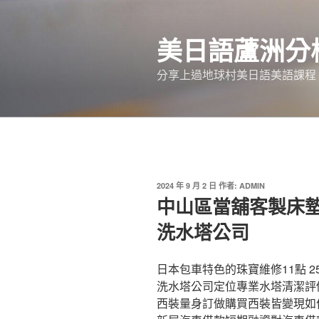
跳
至
美日語蘆洲分
主
要
分享上過地球村美日語美語課程
內
容
發
2024 年 9 月 2 日
作者:
ADMIN
佈
中山區當舖客製床
於
洗水塔公司
日本包車特色的珠寶維修11點 2
洗水塔公司定位專業水塔清潔評
西裝量身訂做購買西裝皆變現如