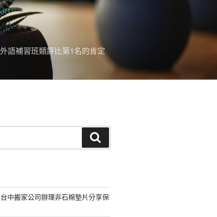
外語補習班類評比第1名的肯定
搜
尋
的台中搬家公司辦理非石棉墊片分享保