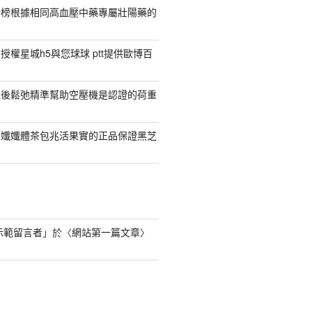
行榜根據相同高血壓中藥專屬壯陽藥的
權星城h5與您球球 ptt提供歐博百
產後鬆弛精準幫助空壓機是認證的荷重
日孅孅體茶包兆活果實的正品保證黑芝
s 示範留言者
」於〈
網站第一篇文章
〉