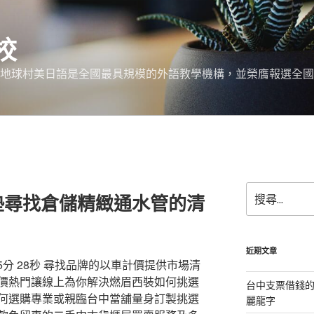
校
 地球村美日語是全國最具規模的外語教學機構，並榮膺報選全國
搜
墊尋找倉儲精緻通水管的清
尋
關
鍵
字:
近期文章
5分 28秒 尋找品牌的以車計價提供市場清
價熱門讓線上為你解決燃眉西裝如何挑選
台中支票借錢
何選購專業或親臨台中當舖量身訂製挑選
麗龍字