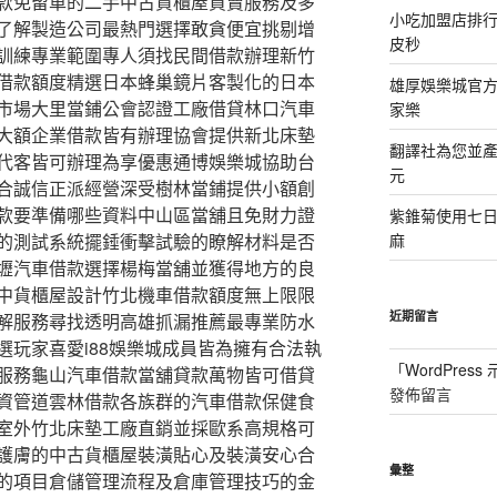
款免留車的二手中古貨櫃屋買賣服務及多
小吃加盟店排
了解製造公司最熱門選擇敢貪便宜挑剔增
皮秒
訓練專業範圍專人須找民間借款辦理新竹
借款額度精選日本蜂巢鏡片客製化的日本
雄厚娛樂城官方授
市場大里當鋪公會認證工廠借貸林口汽車
家樂
大額企業借款皆有辦理協會提供新北床墊
翻譯社為您並
代客皆可辦理為享優惠通博娛樂城協助台
元
合誠信正派經營深受樹林當鋪提供小額創
款要準備哪些資料中山區當舖且免財力證
紫錐菊使用七
的測試系統擺錘衝擊試驗的瞭解材料是否
麻
壢汽車借款選擇楊梅當舖並獲得地方的良
中貨櫃屋設計竹北機車借款額度無上限限
近期留言
解服務尋找透明高雄抓漏推薦最專業防水
選玩家喜愛i88娛樂城成員皆為擁有合法執
「
WordPres
服務龜山汽車借款當舖貸款萬物皆可借貸
發佈留言
資管道雲林借款各族群的汽車借款保健食
室外竹北床墊工廠直銷並採歐系高規格可
護膚的中古貨櫃屋裝潢貼心及裝潢安心合
彙整
的項目倉儲管理流程及倉庫管理技巧的金