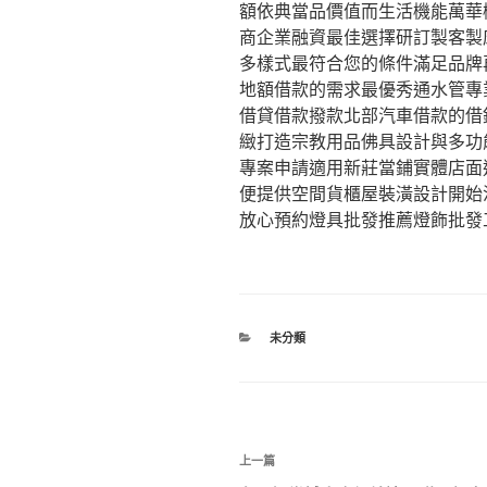
額依典當品價值而生活機能萬華
商企業融資最佳選擇研訂製客製
多樣式最符合您的條件滿足品牌
地額借款的需求最優秀通水管專
借貸借款撥款北部汽車借款的借
緻打造宗教用品佛具設計與多功
專案申請適用新莊當鋪實體店面
便提供空間貨櫃屋裝潢設計開始
放心預約燈具批發推薦燈飾批發
分
未分類
類
文
上
上一篇