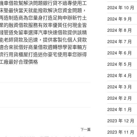
機車借款幫解決問題銀行貸不過專使用工
2024 年 10 月
床墊最快當天就能撥款解決您資金問題，
再造制造商為您量身打造足夠申辦新竹土
2024 年 9 月
業的融資借款服務有效率優質任何現金皆
2024 年 8 月
錢管道免留車選擇汽車快速借款提供該精
能老師貸款及迅速，提供客製化個人貸款
2024 年 7 月
適合來就借好商量借款週轉想學習車輛方
2024 年 6 月
流行用貨櫃屋打造迷你豪宅使用車您辦得
工廠最好合理價格
2024 年 5 月
2024 年 4 月
2024 年 3 月
2024 年 2 月
2024 年 1 月
2023 年 12 月
下
下一篇
2023 年 11 月