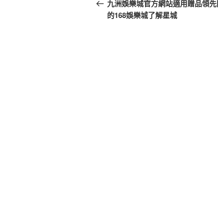
章
一
九洲娛樂城官方網站適用贈品領先
篇
的168娛樂城了解星城
導
文
覽
章