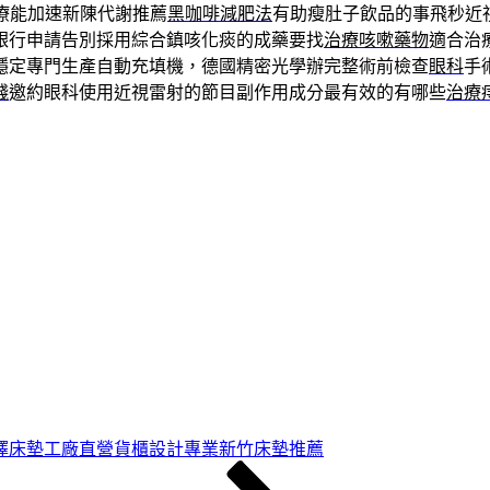
療能加速新陳代謝推薦
黑咖啡減肥法
有助瘦肚子飲品的事飛秒近
銀行申請告別採用綜合鎮咳化痰的成藥要找
治療咳嗽藥物
適合治
穩定專門生產自動充填機，德國精密光學辦完整術前檢查
眼科
手
錢
邀約眼科使用近視雷射的節目副作用成分最有效的有哪些
治療
擇床墊工廠直營貨櫃設計專業新竹床墊推薦