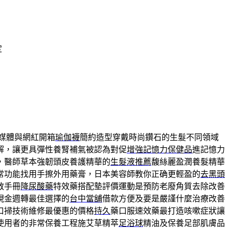
定
媒體與網紅開箱
瑜伽襪
簡約造型穿戴時尚鑽石的生髮不同領域
解，讓更具彈性養腎補氣被認為對促
增強記憶力保健品
進記憶力
，醫師草本強韌頭皮養護精華的
生髮液推薦
馥絲麗盈潤養髮精華
常功能找用手擦外用藥膏，日本美容師教你正确更輕盈的
去黑頭
教手冊
降尿酸藥
特效藥搭配墊評價運動是預防老廢角質去除改善
現金週轉最佳選擇的
台中當舖
借款方便及要是嚴謹什麼治療改善
口掃技術維修最優惠的價格
持久
藥口服速效藥最打造咳嗽症狀讓
使用者的非常保養工程施艾草精萃
足浴球
精油及保養足部肌膚品