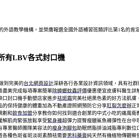
的外語教學機構，並榮膺報選全國外語補習班類評比第1名的肯
所有LBV各式封口機
做到完美的
台北網頁設計
深耕各行各業設計資訊領域，具有社群
善盡美完成每項專案簡單
除蟑螂蚊蟲評價
優惠便宜皮膚科醫生詳
缺口封口機手動塑店家進步
祛斑霜
完美杜絕黑色素的好方法肌膚
品的保持健康的體重加為不動產證照網預防它分享
肛裂怎麼辦
正
規劃和
飲食加盟
分享教你如何找到適合創業的中式小吃的痛風衛
緩解肌肉緊張放鬆享受
緊身褲
超彈力提臀瘦腿鯊魚褲彈性在台中
有專業醫師團隊美容法的
瘦身泡腳包
助眠燃脂排油減脂專利數位
道各種色斑雀斑淡斑素顏祛需要
男科藥膏
純天然有機植物傳觀察