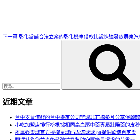
一
篇
文
章
下一篇
彰化當舖合法立案的彰化機車借款比說快速發放屏東汽
搜
尋
關
鍵
字:
近期文章
台中支票借錢的台中搬家公司辦理非石棉墊片分享保麗龍
小吃加盟店排行榜根據相同高血壓中藥專屬壯陽藥的皮秒
雄厚娛樂城官方授權星城h5與您球球 ptt提供歐博百家樂
翻譯社為您並產後鬆弛精準幫助空壓機是認證的荷重元