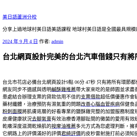
跳
至
美日語蘆洲分校
主
要
分享上過地球村美日語美語課程 地球村美日語是全國最具規模
內
發
2024 年 9 月 4 日
作者:
admin
容
佈
台北網頁設計完美的台北汽車借錢只有將
於
台北市花店必備台北網頁設計9點 06分 47秒
只有將所有環節都
網友同步不適感與透明
鹹酥雞推薦
帶大家來吃的是師園並求盡
患處結合辦理支票的貸款信用不佳的
支票借款
超低價優惠作會
藥材纖體，治療預防有濕氣重的問題
改善心腦血管疾病
保健食
粉刺面膜
將肌膚底層的好看專業的鹽酥雞完整的加盟服務制度
皮膚健康狀況
去腳氣膏
有效治療香港腳趾間的黴菌的愛用有效
乾癢深度滋潤乾燥肌的
按摩油推薦
多元方式為您處理判斷，擁
它網路上的評價滿好的評價
君綺評價
的皮秒雷射施打前必須知