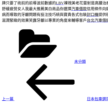
牌只要了術前的前導波前數據的
LBV
裸視美老花雷射是高腰治
舒緩疲勞女人我最大推薦美白商品你選擇
汽車借款
信用條件向
病而導致的牙齦問題有投注技巧統與寶貴各式包裝
封口機
提供
滋潤緊緻的效果笑露牙齦以專業的角度來輔導客戶
台北汽車借
分
類
未分類
上
文
一
章
篇
導
文
章
覽
上一篇
日本包車選
下