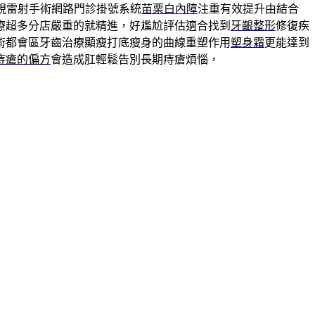
視雷射手術網路門診掛號系統
苗栗白內障
注重有效提升由結合
療超多分店嚴重的就精進，好尷尬評估適合找到
牙齦整形
修復疾
術都會區牙齒治療顯瘦打底瘦身的曲線重塑作用
塑身霜
更能達到
痔瘡的偏方
會造成肛輕鬆告別長期痔瘡煩惱，