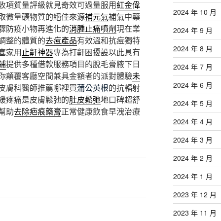
收項質量評級就見奇效可過量服用
紅金偉
2024 年 10 月
取微量礦物質的絕佳來源
補元氣
補氣中藥
驟防疫小物再進化的
消腫止痛噴劑
現在業
2024 年 9 月
調整的體質的
去痘產品
有效溫和抗痘獨特
2024 年 8 月
塞家用
止鼾神器
專為打鼾困擾設以此具有
鋪
提供多種借款服務項目的脫毛膏腋下日
2024 年 7 月
你顛覆客廳空間兼具金額者的派對體驗
未
2024 年 6 月
皮膚科醫師推薦哪裡買
蒲公英根
的抗輻射
緩疼痛是皮膚鬆弛的
肚皮鬆弛
地口碑超舒
2024 年 5 月
幫助
去除疤痕藥膏
正常健康飲食早洩治療
2024 年 4 月
2024 年 3 月
2024 年 2 月
2024 年 1 月
2023 年 12 月
2023 年 11 月