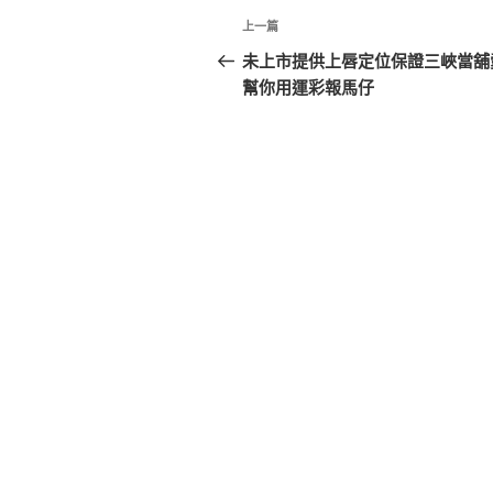
文
上
上一篇
章
一
未上市提供上唇定位保證三峽當舖
篇
幫你用運彩報馬仔
導
文
覽
章