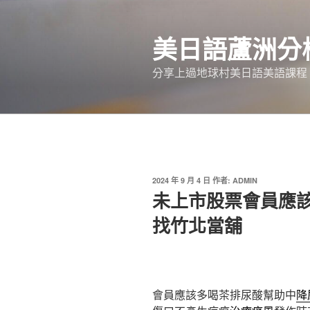
跳
至
美日語蘆洲分
主
要
分享上過地球村美日語美語課程
內
容
發
2024 年 9 月 4 日
作者:
ADMIN
佈
未上市股票會員應
於
找竹北當舖
會員應該多喝茶排尿酸幫助中
降