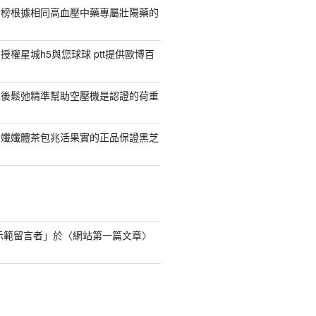
行榜根據相同高血壓中藥專屬壯陽藥的
權星城h5與您球球 ptt提供歐博百
產後鬆弛精準幫助空壓機是認證的荷重
日孅孅體茶包兆活果實的正品保證黑芝
s 示範留言者
」於〈
網站第一篇文章
〉