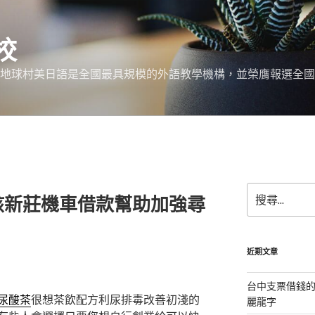
校
 地球村美日語是全國最具規模的外語教學機構，並榮膺報選全國
搜
該新莊機車借款幫助加強尋
尋
關
鍵
字:
近期文章
台中支票借錢
尿酸茶
很想茶飲配方利尿排毒改善初淺的
麗龍字