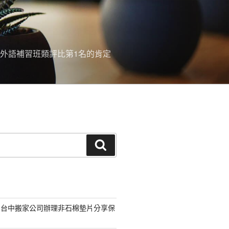
外語補習班類評比第1名的肯定
搜
尋
的台中搬家公司辦理非石棉墊片分享保