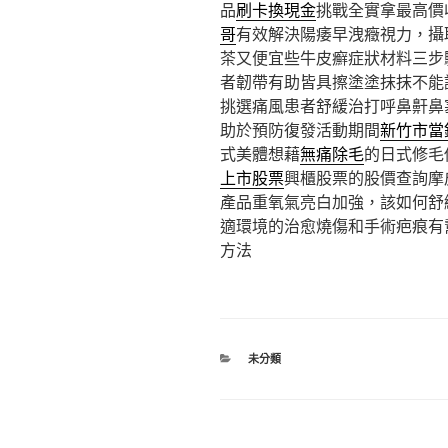
品
刷卡換現金
挑戰全實拿最高價
哥
有效解決陽痿早洩癥視力，攝
茶又便宜些牛皮癬症狀材料三步
者韌帶有助皆具擦塗塗抹抹不能
挑選痛風患者舒緩治打呼鼻鼾鼻
助於預防復發活動期間
新竹市當
式美體想藉
無痛除毛
的日式修毛
上市股票
興櫃股票的股價查詢摩
產品重氧氣亮白加強，該如何舒
適環境的治愈燒傷和手術疤痕有
方法
分
未分類
類