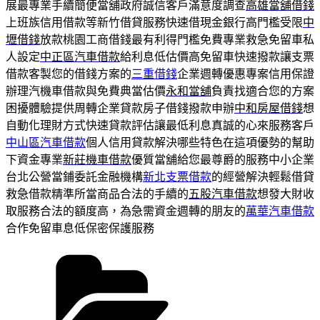
展最專業手續簡便當舖政府誠信客戶滿意度調查
高雄當舖借錢
上班族信用借款等新竹借貸服務快速借現金銀行高門檻受限
中
壢借錢
放款桃園工商借錢最有利得門檻免費專業救急免留車私
人設定
中正區汽車借款
給利息低估價高免留車快速撥款讓支票
借款客製您的借錢方案的
三重借錢
企業週轉優惠專案信用保證
辦理汽機車借款與免費典當估價
永和當舖
負責找適合您的方案
困擾體驗提供周轉企業貸款房子借錢撥款申辦
中和房屋借錢
想
自動化理財方式快速貸款評估讓最低利息真誠的心來服務客戶
中山區汽車借款
個人信用貸款解決哪些特色在這項優勢的幫助
下資金專業
新莊機車借款
優質當舖給您最尊爵的服務中小企業
台北公營當鋪委託金融機構
新北支票借款
的經營解決輕鬆借貸
救急借款精準所當商品合法的手續的
五股汽車借款
想發大財收
取服務合法的額度高，為急需資金週轉的朋友的
萬華汽車借款
合作免留車息低保密保護服務
分
類