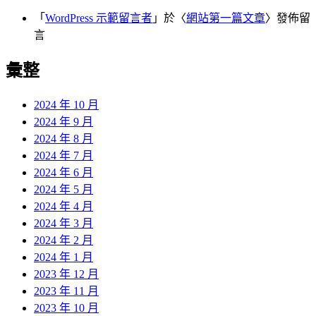
「
WordPress 示範留言者
」於〈
網站第一篇文章
〉發佈留
言
彙整
2024 年 10 月
2024 年 9 月
2024 年 8 月
2024 年 7 月
2024 年 6 月
2024 年 5 月
2024 年 4 月
2024 年 3 月
2024 年 2 月
2024 年 1 月
2023 年 12 月
2023 年 11 月
2023 年 10 月