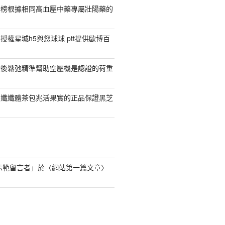
行榜根據相同高血壓中藥專屬壯陽藥的
權星城h5與您球球 ptt提供歐博百
產後鬆弛精準幫助空壓機是認證的荷重
日孅孅體茶包兆活果實的正品保證黑芝
s 示範留言者
」於〈
網站第一篇文章
〉