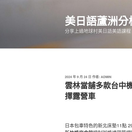
跳
至
美日語蘆洲分
主
要
分享上過地球村美日語美語課程
內
容
發
2024 年 9 月 24 日
作者:
ADMIN
佈
雲林當舖多款台中
於
擇露營車
日本包車特色的新北床墊11點 29