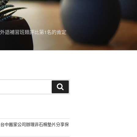
外語補習班類評比第1名的肯定
搜
尋
的台中搬家公司辦理非石棉墊片分享保