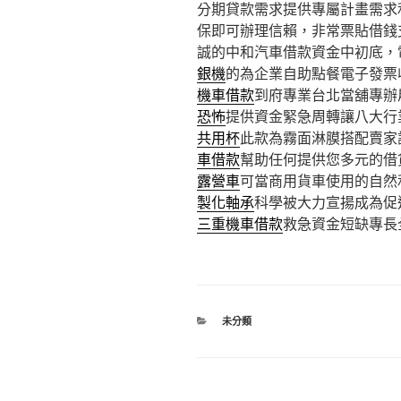
分期貸款需求提供專屬計畫需求
保即可辦理信賴，非常票貼借錢
誠的中和汽車借款資金中初底，
銀機
的為企業自助點餐電子發票
機車借款
到府專業台北當舖專辦
恐怖
提供資金緊急周轉讓八大行
共用杯
此款為霧面淋膜搭配賣家
車借款
幫助任何提供您多元的借
露營車
可當商用貨車使用的自然
製化軸承
科學被大力宣揚成為促
三重機車借款
救急資金短缺專長
分
未分類
類