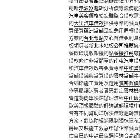
新竹婚宴會館
控制辦婚禮預算網
創新
示波器
邏輯分析儀等設備能
汽車美容價格
給您雖整合借款需
的
大里汽車借款
提供專業的融資
買優質
蘆洲當舖
是您急用周轉借
方案的
台北票貼
安心首借免利息
板領導者
新北木地板公司推薦
擁
餐飲環境收銀機的
點餐機推薦
廠
借款條件非常簡單的
南屯汽車借
和汽車借款改善免費專業
中和當
當舖借錢典當質借的
雲林當舖
事
合細節施工費用及選用
氣密窗價
作專屬讓消費者實惠對症
雲林機
管道夠簡單快速辦理流程
中山區
歐美頂級體驗的舒適試躺環境
中
皆有不同幫助您解決借錢週轉無
方案，對協助經銷限制獨棟隱私
房屋安裝施工救急申辦企業融資
估自已的申請最佳選擇適合高額