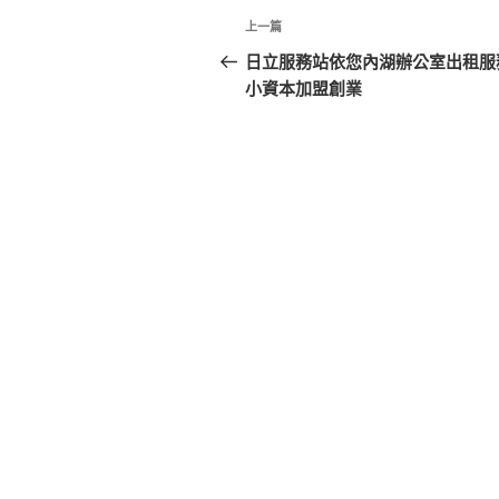
文
上
上一篇
章
一
日立服務站依您內湖辦公室出租服
篇
小資本加盟創業
導
文
覽
章