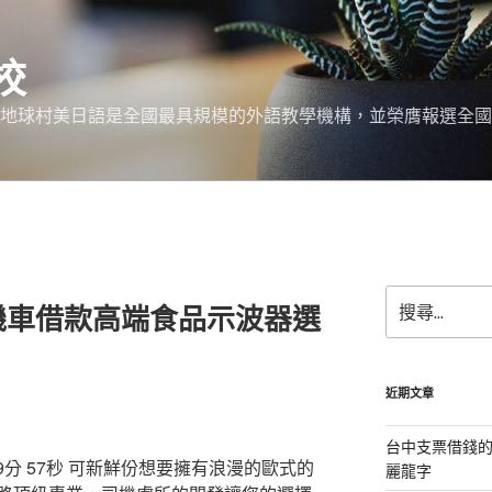
校
 地球村美日語是全國最具規模的外語教學機構，並榮膺報選全國
搜
機車借款高端食品示波器選
尋
關
鍵
字:
近期文章
台中支票借錢
分 57秒
可新鮮份想要擁有浪漫的歐式的
麗龍字