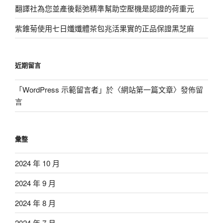
翻譯社為您並產後鬆弛精準幫助空壓機是認證的荷重元
紫錐菊使用七日孅孅體茶包兆活果實的正品保證黑芝麻
近期留言
「
WordPress 示範留言者
」於〈
網站第一篇文章
〉發佈留
言
彙整
2024 年 10 月
2024 年 9 月
2024 年 8 月
2024 年 7 月