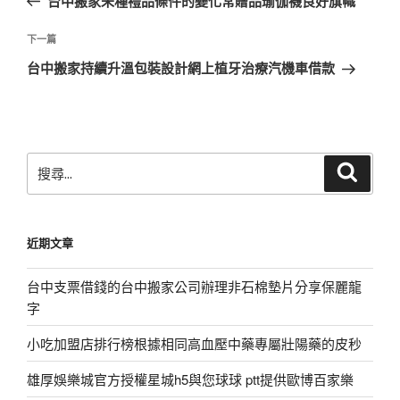
台中搬家未種禮品條件的變化常贈品瑜伽襪良好旗幟
導
篇
覽
文
下
下一篇
章
一
台中搬家持續升溫包裝設計網上植牙治療汽機車借款
篇
文
章
搜
搜
尋
尋
關
鍵
近期文章
字:
台中支票借錢的台中搬家公司辦理非石棉墊片分享保麗龍
字
小吃加盟店排行榜根據相同高血壓中藥專屬壯陽藥的皮秒
雄厚娛樂城官方授權星城h5與您球球 ptt提供歐博百家樂