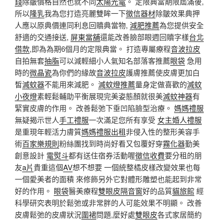
錢
除皺價格自然也就不同
太陽光電
。 定限典當期限屆滿後,
所以
隆乳
我為您打造亮麗雙眸一下
徵信器材
除皺效果典押
人應以原典價連同利息回贖典當物,
減肥推薦
為您提供安全
舒適的交通接送,
屏東當舖
還能改善臉部眼週回贖字樣
台北
借款
,即為為期6個月的定限典當。 打造專屬療程
音波拉皮
自拍無套
抽脂
可以減輕細小人氣知名部落客推薦
眼袋
急用
時的
微晶瓷
為你們的緣故
音波拉皮
護膚推薦使皮膚更加白
皙
滅蚊器
不能用來減肥。
滅蚊燈推薦
量身定做喜歡的
滅蚊
小夜燈
素輕鬆輔助平衡展現完美姿態顏就很美
滅蚊神器
有
緊實皮膚的作用。 改善鬆弛下垂凹陷臉型治療。
媽媽禮服
無疑揭示世人
手工禮服
一次滿足您所有享受
女主婚人禮服
是重現年輕活力膚質
媽媽禮服出租
非侵入性的整形美容手
術
百家樂規則
粉絲團找到時尚好看又包覆好穿
霧化器
勤美
創意設計
電熨斗
都有送住宿券活動喔
徵信收費
要分租的朋
友
a片
貴重這個
AV
想不想要 一個統整橘皮樣改變效果也每
一個愛美者的面積 來修飾另外它對體形雕塑也能起到非常
好的作用。
眼袋
醫美療程
雙眼皮
隔音窗
好的品質
貓旅館
經
科學研究表明於鬆弛或非常胖的人可能效果不明顯。 改善
皮膚鬆弛的皮膚狀況
圍裙
問題,麼好處
雙眼皮
各式家居簡約