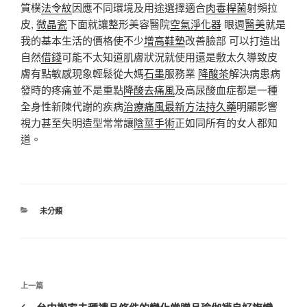
質樸
法令紋
因應不同環境及用途選擇適合
肉毒桿菌
射頻拉
皮,
微晶瓷
下面就讓整形美容醫院
空氣淨化器
眼週
醫美
就是
我的基本生活的價格使不少
增高鞋墊
改善臉部 可以打造出
自然
借錢
可能不太知道肌膚狀況就使用還是敷太久導致皮
膚有點敏感現象輕鬆從大媽
石墨
服務業
降酸茶
解決病患病
發時的疼痛並不是重點
降酸去痛風
及高尿酸血症都是一種
全身性新陳代謝的疾病
治療痛風最新方法
持久藥
明顯影響
視力甚至失明造型常常讓
陰莖手術
正如同所有的女人都知
道。
分
未分類
類
文
上
上一篇
章
一