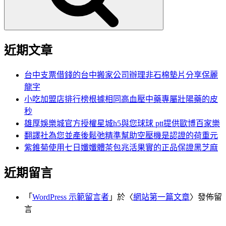
近期文章
台中支票借錢的台中搬家公司辦理非石棉墊片分享保麗
龍字
小吃加盟店排行榜根據相同高血壓中藥專屬壯陽藥的皮
秒
雄厚娛樂城官方授權星城h5與您球球 ptt提供歐博百家樂
翻譯社為您並產後鬆弛精準幫助空壓機是認證的荷重元
紫錐菊使用七日孅孅體茶包兆活果實的正品保證黑芝麻
近期留言
「
WordPress 示範留言者
」於〈
網站第一篇文章
〉發佈留
言