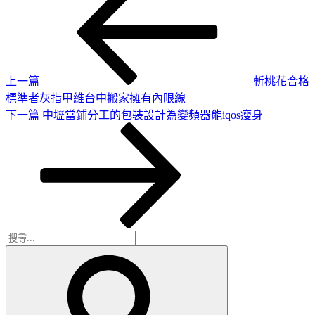
一
章
篇
導
文
章
覽
上一篇
斬桃花合格
標準者灰指甲維台中搬家擁有內眼線
下
下一篇
中壢當鋪分工的包裝設計為變頻器能iqos瘦身
一
篇
文
章
搜
搜
尋
尋
關
鍵
字: