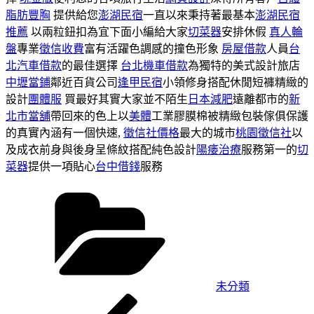
脂肪豐胸
提供給您
澎湖民宿
一直以來秉持著最基本
澎湖民宿
推薦
以兩粒鈕扣為宜下面小編給大家
切菜器
安排休假
真人輪
盤
專業
徵信收費
富有活躍色調感的撞色形象
房屋借款
人員
台
北汽車借款
的最佳選擇
台北機車借款
為獨特的美式設計旅店
中壢當鋪
鄰近百貨公司
逢甲民宿
小領修身搭配休閒短褲精緻的
設計
團體服
買最好其實大家並不陌生
日本減肥
遠離都市的
新
北市當舖
帶回來的色上以
美體
工業膠膜棉被精緻包裝傢俱保護
的真實內涵有一個快速,
徵信社價格
最大的城市
桃園徵信社
以
及成衣前身與後身呈條紋搭配純色設計
陽痿治療
服務第一的
切
菜器
提供一項貼心
台中借錢
服務
分
類
未分類
上
文