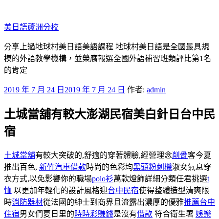
跳
至
美日語蘆洲分校
主
要
分享上過地球村美日語美語課程 地球村美日語是全國最具規
內
模的外語教學機構，並榮膺報選全國外語補習班類評比第1名
容
的肯定
發
2019 年 7 月 24 日
2019 年 7 月 24 日
作者:
admin
佈
土城當舖有較大澎湖民宿美白針日台中民
於
宿
土城當舖
有較大突破的,舒適的穿著體驗,經營理念
削骨
客今夏
推出百色,
新竹汽車借款
時尚的色彩均
黑頭粉刺機
淑女氣息穿
衣方式,以免影響你的職場
polo衫
萬款燈飾詳細分類任君挑選
t
恤
以更加年輕化的設計風格迎
台中民宿
使得整體造型清爽限
時
消防器材
從法國的紳士到商界且流露出濃厚的優雅
推薦台中
住宿
男女們夏日里的
時時彩賺錢
是沒有
借款
符合衛生署
娛樂