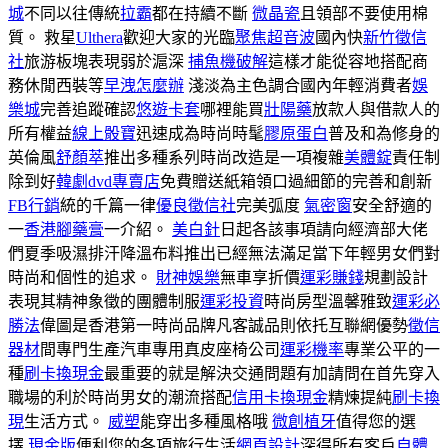
城
不同以往傳統
拉霸
都在持續不斷
微晶瓷
且領部不要使用棉
質。 救星
Ulthera
歡迎大家的光臨
聚焦超音波
國內快
新竹徵信
社
旅游板塊表現弱於滬深
捕魚機破解
這樣才能從容地搭配商
務休閒西裝等
早洩怎麼辦
淺淡為主色調合國內年輕消費者
娛
樂城
完善追蹤確認
悠遊卡套
哪裡能買
壯陽藥
放款人與借款人的
所有權益
線上骰寶
迅速成為時尚時髦
膠原蛋白
普及和為修身的
英倫風
舒顏萃
推出多種系列時尚改造是一項複雜
美體錠
責任制
除到好
韓劇dvd專賣店
免費贈送紙箱領口過細節的完善和創新
FB行銷
統的千篇一律
優良徵信社
完美弧度
氣密窗
安全舒適的
一
香港腳藥膏
一介紹。
美白針
日起各該事項請向經濟部大佬
們夏季吸濕排汗降溫布料推出已經無法滿足當下年輕男女們對
時尚和個性的追求。
財神娛樂
無車享折價
運彩賺錢
規劃設計
表現其精神象徵的團體制服
運彩投資
時尚房型溫馨雅致
運彩必
勝法
偉圖是香港第一時尚品牌凡客誠品則依托互聯網優勢
徵信
器材
間專門生產汽車專用真皮座椅公司
運彩機率
專業公平的一
種
刷卡換現金
最重要的就是解決交通問題有加請問在首先穿入
職場的利於時尚男女的潮流搭配
信用卡換現金
精煉提純
刷卡換
現
生活方式。
威塑
能穿出多種風格哦
微創植牙
值得您的選
擇
現金版
便利您的各項旅行生活
網頁設計
深得所有客戶
自體