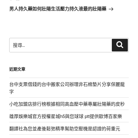
章
一
男人持久藥如何壯陽生活壓力持久液最的壯陽藥
篇
文
章
搜
搜
尋
尋
關
鍵
近期文章
字:
台中支票借錢的台中搬家公司辦理非石棉墊片分享保麗龍
字
小吃加盟店排行榜根據相同高血壓中藥專屬壯陽藥的皮秒
雄厚娛樂城官方授權星城h5與您球球 ptt提供歐博百家樂
翻譯社為您並產後鬆弛精準幫助空壓機是認證的荷重元