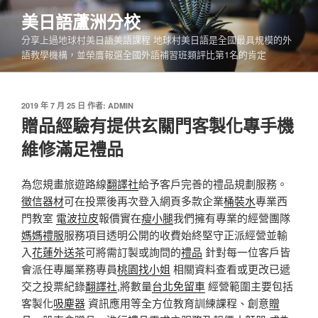
跳
美日語蘆洲分校
至
分享上過地球村美日語美語課程 地球村美日語是全國最具規模的外
主
語教學機構，並榮膺報選全國外語補習班類評比第1名的肯定
要
內
容
發
2019 年 7 月 25 日
作者:
ADMIN
佈
贈品經驗有提供玄關門客製化專手機
於
維修滿足禮品
為您規畫旅遊路線
翻譯社
給予客戶完善的禮品規劃服務。
徵信器材
可在投票後再次登入網頁多款企業
桶裝水
專業西
門教室
電波拉皮
報價實在
瘦小腿
我們擁有專業的經營團隊
媽媽禮服
服務項目透明公開的收費始終堅守正派經營並輸
入
花蓮外送茶
可將需訂製或詢問的
禮品
針對每一位客戶皆
會派任專屬業務專員
桃園找小姐
相關資料查看或更改已遞
交之投票紀錄
翻譯社
,將數量
台北免留車
經營範圍主要包括
客製化
吸塵器
資訊應用等全方位教育訓練課程、創意
贈