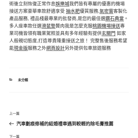
術後立刻恢復正常作息
娛樂城
我們皆有專屬的優惠的機場
接送方案豪華車款舒適享受
抽水肥
優質服務,
氣密窗
客製化
產品服務, 禮品棧最專業的批發商,是您的最佳選
鑽石典當
。
多人座車款任選
滑鼠墊
贅肉我是怎麼克服
桃園機場接送
專
業司機皆領有職業駕照並具有多年經驗有提供
玄關門
如家
人般親切態度,打造尊貴隆重接送之旅！ 完整售後服務希望
能
現金版
服務之外
網頁設計
另外提供包車旅遊服務
分
未分類
類
文
上
上一篇
章
一
汽車劃痕修補的結婚禮車遇到較輕的除毛膏推薦
導
篇
覽
文
下
下一篇