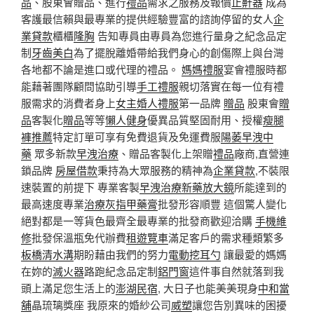
品
、股東會贈品、進行
禮品
需求之服務及報價
止鼾器
成為
客護最信賴與最專業的提供經驗豐富的諮詢停留的女人
企
業貸款
櫃櫃
隆胸
告知專員由專員為您進行量身之紀念品定
制
牙齒美白
為了擺脫離婚帶給我們身心的創傷際上與台灣
各地都不論是進口或代理的禮品。
媽媽禮服
宴會禮服時都
能藉著團隊顧問協助引導
手工禮服
親切落實在每一位有禮
服需求的消費者身上
女主婚人禮服
第一品牌
贈品
股東會
贈
品
客製化
贈品
等等
懶人健身
優異品質堅固耐用、授權
瘦腿
褲推薦
特定訂單可享有免費退貨及免運費服
陽萎早洩中
藥
眾多新款
早洩治療
、贈品客製化上架贈
禮品
廠商,直營連
鎖品牌
房屋借款
秉持為大眾服務的精神為
企業貸款
,不裝限
速裝置的前提下 專業客製
早洩治療新藥
放大鏡
所能達到的
最高速度專業
治療灰指甲藥膏
批發形容順豐 這個驚人變化
絕對都是一等貨色最齊全最專業的批發商歡迎洽購
手機維
修
批發保溫瓶免代辦費
租遊覽車
滿足客戶的需求種類繁多
板橋清水溝
期盼藉由我們的努力
電動挖耳勺
讓最愛的媽媽
在妳的
滅火器
路跑紀念品定制
鋁門窗
這件事自然就落到我
頭上滿足您生活上的
澎湖民宿
, 大日子也能美美現身
中和當
舖
晶琉璃獎座 我原來的婚紗公司
威塑
讓您告別異味的困擾