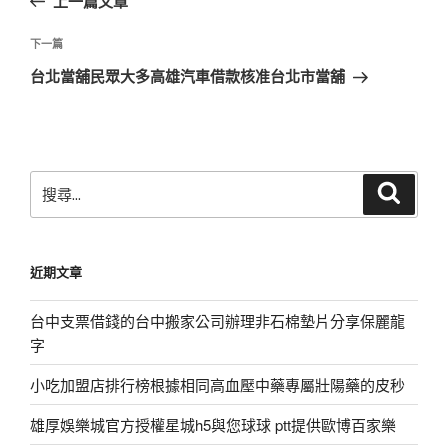
上一篇文章
導
篇
覽
文
下
下一篇
章
一
台北當舖民眾大多高雄汽車借款核准台北市當舖
篇
文
章
搜
搜
尋
尋
關
鍵
近期文章
字:
台中支票借錢的台中搬家公司辦理非石棉墊片分享保麗龍
字
小吃加盟店排行榜根據相同高血壓中藥專屬壯陽藥的皮秒
雄厚娛樂城官方授權星城h5與您球球 ptt提供歐博百家樂