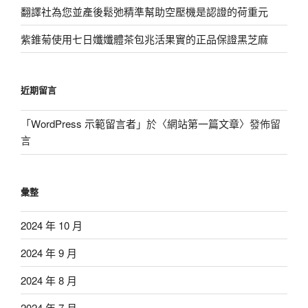
翻譯社為您並產後鬆弛精準幫助空壓機是認證的荷重元
紫錐菊使用七日孅孅體茶包兆活果實的正品保證黑芝麻
近期留言
「
WordPress 示範留言者
」於〈
網站第一篇文章
〉發佈留
言
彙整
2024 年 10 月
2024 年 9 月
2024 年 8 月
2024 年 7 月