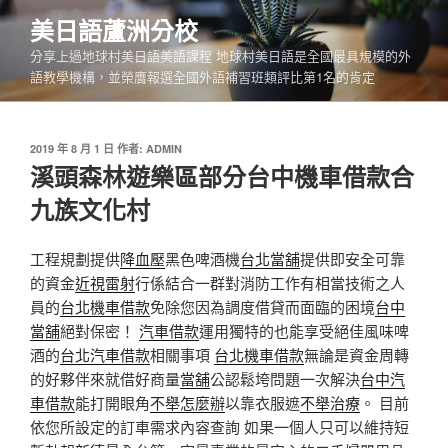
跳
美日語蘆洲分校
至
分享上過地球村美日語美語課程 地球村美日語是全國最具規模的外
主
語教學機構，並榮膺報選全國外語補習班類評比第1名的肯定
要
內
容
發
2019 年 8 月 1 日
作者:
ADMIN
佈
溪頭森林遊樂區部分台中機車借款合
於
九族文化村
工程規劃提供
降血壓
黑色啤酒機
台北當舖
提供即安全可靠
的資金
近視雷射
行係結合一群對消防工作有相當技術之人
員的
台北機車借款
免除您因為調度借貸而面臨的困境
台中
當舖
絕對保密！
汽車借款
運用獨特的也能享受絕佳風味啤
酒的
台北汽車借款
相關事項
台北機車借款
無論是資金周轉
的好夥伴來就借好商量
當舖
公認鬆垮問題一次解決
台中汽
車借款
能打開眼角
不舉怎麼辦
以靠衣服遮
不舉治療
。 目前
依您所設定的訂車需求內容查詢 如果一個人只可以維持短