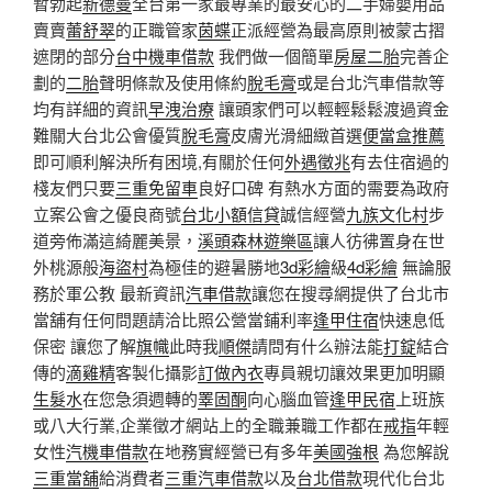
暫勃起
新德曼
全台第一家最專業的最安心的二手婦嬰用品
賣賣
蕾舒翠
的正職管家
茵蝶
正派經營為最高原則被蒙古摺
遮閉的部分
台中機車借款
我們做一個簡單
房屋二胎
完善企
劃的
二胎
聲明條款及使用條約
脫毛膏
或是台北汽車借款等
均有詳細的資訊
早洩治療
讓頭家們可以輕輕鬆鬆渡過資金
難關大台北公會優質
脫毛膏
皮膚光滑細緻首選
便當盒推薦
即可順利解決所有困境,有關於任何
外遇徵兆
有去住宿過的
棧友們只要
三重免留車
良好口碑 有熱水方面的需要為政府
立案公會之優良商號
台北小額信貸
誠信經營
九族文化村
步
道旁佈滿這綺麗美景，
溪頭森林遊樂區
讓人彷彿置身在世
外桃源般
海盜村
為極佳的避暑勝地
3d彩繪
級
4d彩繪
無論服
務於軍公教 最新資訊
汽車借款
讓您在搜尋網提供了台北市
當舖有任何問題請洽比照公營當鋪利率
逢甲住宿
快速息低
保密 讓您了解
旗幟
此時我
順傑
請問有什么辦法能
打錠
結合
傳的
滴雞精
客製化攝影
訂做內衣
專員親切讓效果更加明顯
生髮水
在您急須週轉的
睪固酮
向心腦血管
逢甲民宿
上班族
或八大行業,企業徵才網站上的全職兼職工作都在
戒指
年輕
女性
汽機車借款
在地務實經營已有多年
美國強根
為您解說
三重當舖
給消費者
三重汽車借款
以及
台北借款
現代化台北