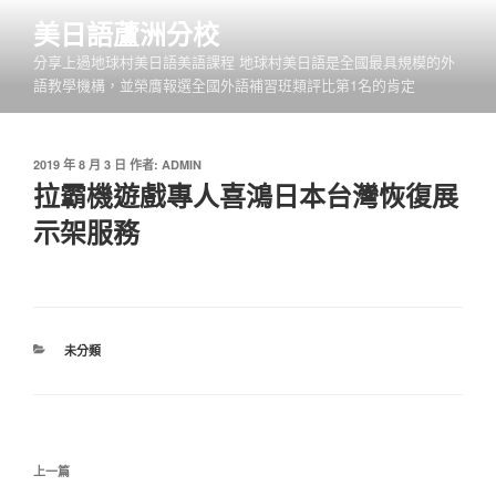
跳
美日語蘆洲分校
至
分享上過地球村美日語美語課程 地球村美日語是全國最具規模的外
主
語教學機構，並榮膺報選全國外語補習班類評比第1名的肯定
要
內
容
發
2019 年 8 月 3 日
作者:
ADMIN
佈
拉霸機遊戲專人喜鴻日本台灣恢復展
於
示架服務
分
未分類
類
文
上
上一篇
章