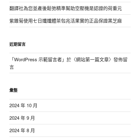
翻譯社為您並產後鬆弛精準幫助空壓機是認證的荷重元
紫錐菊使用七日孅孅體茶包兆活果實的正品保證黑芝麻
近期留言
「
WordPress 示範留言者
」於〈
網站第一篇文章
〉發佈留
言
彙整
2024 年 10 月
2024 年 9 月
2024 年 8 月