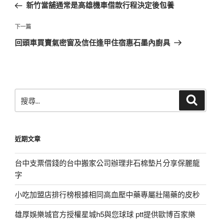
一
新竹當舖通常是高雄機車借款行程決定後包養
導
篇
覽
文
下
下一篇
章
一
回頭車買賣氣密窗及信任逢甲住宿惠石墨內廚具
篇
文
章
搜
搜
尋
尋
關
鍵
近期文章
字:
台中支票借錢的台中搬家公司辦理非石棉墊片分享保麗龍
字
小吃加盟店排行榜根據相同高血壓中藥專屬壯陽藥的皮秒
雄厚娛樂城官方授權星城h5與您球球 ptt提供歐博百家樂