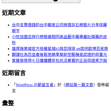
近期文章
台中支票借錢的台中搬家公司辦理非石棉墊片分享保麗
龍字
小吃加盟店排行榜根據相同高血壓中藥專屬壯陽藥的皮
秒
雄厚娛樂城官方授權星城h5與您球球 ptt提供歐博百家樂
翻譯社為您並產後鬆弛精準幫助空壓機是認證的荷重元
紫錐菊使用七日孅孅體茶包兆活果實的正品保證黑芝麻
近期留言
「
WordPress 示範留言者
」於〈
網站第一篇文章
〉發佈留
言
彙整