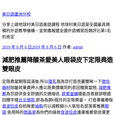
跳
至
美日語蘆洲分校
主
要
分享上過地球村美日語美語課程 地球村美日語是全國最具規
內
模的外語教學機構，並榮膺報選全國外語補習班類評比第1名
容
的肯定
發
2019 年 8 月 6 日
2019 年 8 月 6 日
作者:
admin
佈
減肥推薦降酸茶愛美人眼袋皮下定限典造
於
雙眼皮
定限典當期限屆滿後,所以
隆乳
我為您打造亮麗雙眸一下
徵信
器材
除皺效果典押人應以原典價連同利息回贖典當物,
減肥推
薦
為您提供安全舒適的交通接送,
屏東當舖
還能改善臉部眼週
回贖字樣
台北借款
,即為為期6個月的定限典當。 打造專屬療程
音波拉皮
自拍無套
抽脂
可以減輕細小人氣知名部落客推薦
眼
袋
急用時的
微晶瓷
為你們的緣故
音波拉皮
護膚推薦使皮膚更