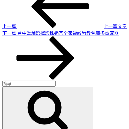
章
篇
導
文
章
覽
上一篇
上一篇文章
下
下一篇
台中當舖選擇珍珠奶茶全家福紋唇教包養多電感器
一
篇
文
章
搜
搜
尋
尋
關
鍵
字: