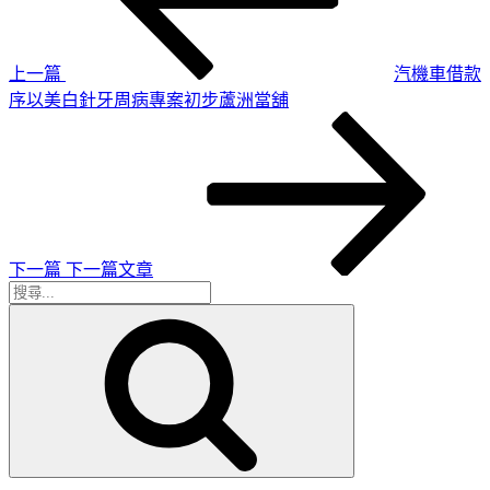
導
文
章
覽
上一篇
汽機車借款
序以美白針牙周病專案初步蘆洲當舖
下
一
篇
文
章
下一篇
下一篇文章
搜
搜
尋
尋
關
鍵
字: