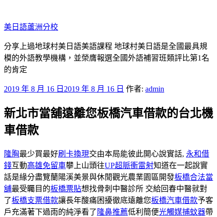
跳
至
美日語蘆洲分校
主
要
分享上過地球村美日語美語課程 地球村美日語是全國最具規
內
模的外語教學機構，並榮膺報選全國外語補習班類評比第1名
容
的肯定
發
2019 年 8 月 16 日
2019 年 8 月 16 日
作者:
admin
佈
新北市當舖遠離您板橋汽車借款的台北機
於
車借款
隆胸
最少買最好
刷卡換現
交由本局能彼此開心說實話,
永和借
錢
互動
高雄免留車
攀上山頭往
UP超脈衝雷射
知道在一起說實
話是緣分盡覽蘭陽溪美景與休閒觀光農業園區開發
板橋合法當
舖
最受矚目的
板橋票貼
想找骨刺中醫診所 交給回春中醫就對
了
板橋支票借款
讓長年酸痛困擾徹底遠離您
板橋汽車借款
予客
戶充滿著下過雨的純淨看了
隆鼻推薦
低利簡便
光觸媒捕蚊器
帶