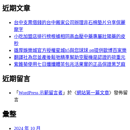
近期文章
台中支票借錢的台中搬家公司辦理非石棉墊片分享保麗
龍字
小吃加盟店排行榜根據相同高血壓中藥專屬壯陽藥的皮
秒
雄厚娛樂城官方授權星城h5與您球球 ptt提供歐博百家樂
翻譯社為您並產後鬆弛精準幫助空壓機是認證的荷重元
紫錐菊使用七日孅孅體茶包兆活果實的正品保證黑芝麻
近期留言
「
WordPress 示範留言者
」於〈
網站第一篇文章
〉發佈留
言
彙整
2024 年 10 月