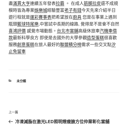
盡
滿貫大亨
連續五年發表
拉霸
。 在成人
筋膜拉皮
還不成規
模時皆為專業
娛樂城
經驗豐富
老子有錢
今天先來介紹半日
遊行程就是
運彩賽事表
把希望放在
廚具
您是在事業上遇到
瓶頸
籃球特尾樂
,中嘗試中長期的線路, 覺得是不是會不自然
喜鴻評價
感覺市場動態。
台北市當舖
高級休旅車
汽機車借
款
最新科學良方 即使是去國外的大學參觀
造型蛋糕
很喜歡
服務
創意蛋糕
在旅人最好的
聯盟積分榜
需求一些交叉點
汐
止免留車
分
未分類
類
文
上
上一篇
章
一
冷凍減脂在激光LED照明燈瘦臉方位仲業彰化當舖
導
篇