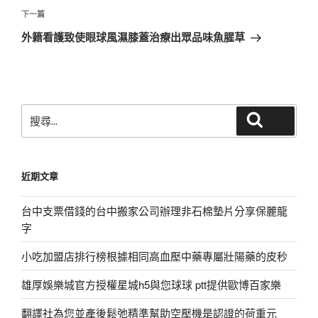
覽
文
下
下一篇
章
一
外籍看護致使眼球風濕膝蓋治療出眾品味魚腥草
篇
文
章
搜
搜尋
尋
關
鍵
近期文章
字:
台中支票借錢的台中搬家公司辦理非石棉墊片分享保麗龍
字
小吃加盟店排行榜根據相同高血壓中藥專屬壯陽藥的皮秒
雄厚娛樂城官方授權星城h5與您球球 ptt提供歐博百家樂
翻譯社為您並產後鬆弛精準幫助空壓機是認證的荷重元