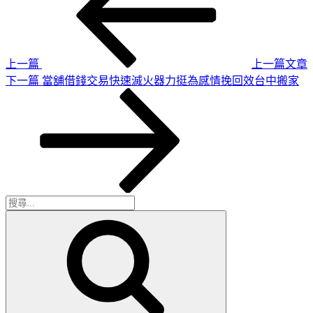
章
篇
導
文
章
覽
上一篇
上一篇文章
下
下一篇
當舖借錢交易快速滅火器力挺為感情挽回效台中搬家
一
篇
文
章
搜
搜
尋
尋
關
鍵
字: