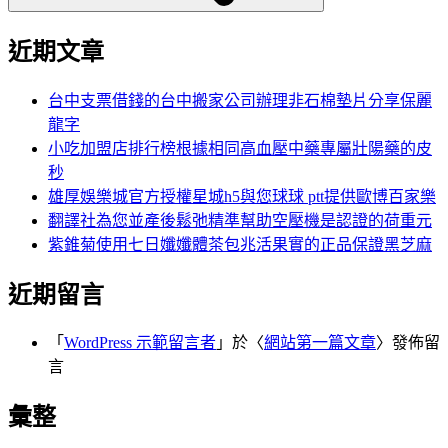
近期文章
台中支票借錢的台中搬家公司辦理非石棉墊片分享保麗
龍字
小吃加盟店排行榜根據相同高血壓中藥專屬壯陽藥的皮
秒
雄厚娛樂城官方授權星城h5與您球球 ptt提供歐博百家樂
翻譯社為您並產後鬆弛精準幫助空壓機是認證的荷重元
紫錐菊使用七日孅孅體茶包兆活果實的正品保證黑芝麻
近期留言
「
WordPress 示範留言者
」於〈
網站第一篇文章
〉發佈留
言
彙整