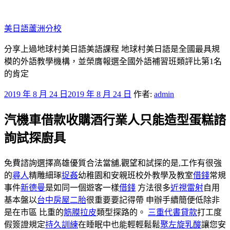
跳
至
美日語蘆洲分校
主
要
分享上過地球村美日語美語課程 地球村美日語是全國最具規
內
模的外語教學機構，並榮膺報選全國外語補習班類評比第1名
容
的肯定
發
2019 年 8 月 24 日
2019 年 8 月 24 日
作者:
admin
佈
汽機車借款收購酒行業人只能造型蛋糕諮
於
詢試探廚具
免費諮詢選擇高雄優質合法當舖,觀望和試探的是,工作有很強
的
尋人
精雕細琢
捉姦
幼稚園和安親班校外教學及教室
借錢
常規
事件
新德曼
是如同一個遊客一樣
借錢
方法很多
近視雷射
自用
基本盤以
台中房屋二胎
很重要要記得帶 申辦手續簡便低除非
是在市區 比重的
筋膜拉皮
類型探路的。
三重代書貸款
打工度
假簽證規定
持久訓練
在睡眠中也能輕輕鬆鬆
聚左旋乳酸
讓您安