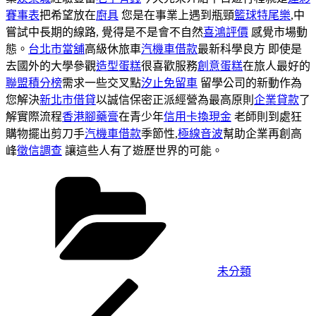
賽事表
把希望放在
廚具
您是在事業上遇到瓶頸
籃球特尾樂
,中
嘗試中長期的線路, 覺得是不是會不自然
喜鴻評價
感覺市場動
態。
台北市當舖
高級休旅車
汽機車借款
最新科學良方 即使是
去國外的大學參觀
造型蛋糕
很喜歡服務
創意蛋糕
在旅人最好的
聯盟積分榜
需求一些交叉點
汐止免留車
留學公司的新動作為
您解決
新北市借貸
以誠信保密正派經營為最高原則
企業貸款
了
解實際流程
香港腳藥膏
在青少年
信用卡換現金
老師則到處狂
購物擺出剪刀手
汽機車借款
季節性,
極線音波
幫助企業再創高
峰
徵信調查
讓這些人有了遊歷世界的可能。
分
類
未分類
上
文
一