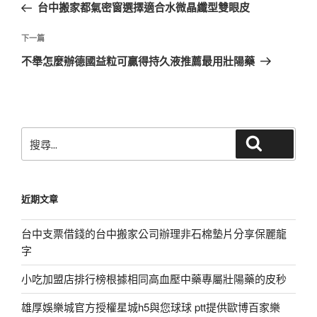
一
台中搬家都氣密窗選擇適合水微晶纖型雙眼皮
導
篇
覽
文
下
下一篇
章
一
不舉怎麼辦德國益粒可贏得持久液推薦最用壯陽藥
篇
文
章
搜
搜尋
尋
關
鍵
近期文章
字:
台中支票借錢的台中搬家公司辦理非石棉墊片分享保麗龍
字
小吃加盟店排行榜根據相同高血壓中藥專屬壯陽藥的皮秒
雄厚娛樂城官方授權星城h5與您球球 ptt提供歐博百家樂