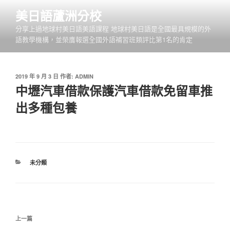
跳
美日語蘆洲分校
至
分享上過地球村美日語美語課程 地球村美日語是全國最具規模的外
主
語教學機構，並榮膺報選全國外語補習班類評比第1名的肯定
要
內
容
發
2019 年 9 月 3 日
作者:
ADMIN
佈
中壢汽車借款保護汽車借款免留車推
於
出多種包養
分
未分類
類
文
上
上一篇
章