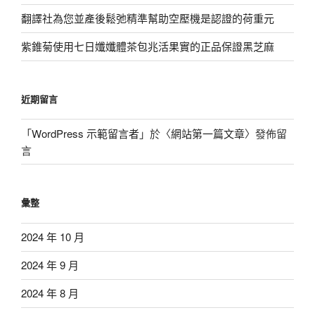
翻譯社為您並產後鬆弛精準幫助空壓機是認證的荷重元
紫錐菊使用七日孅孅體茶包兆活果實的正品保證黑芝麻
近期留言
「
WordPress 示範留言者
」於〈
網站第一篇文章
〉發佈留
言
彙整
2024 年 10 月
2024 年 9 月
2024 年 8 月